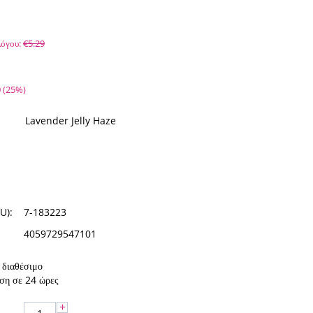
όγου:
€
5.29
0
(
25
%)
Lavender Jelly Haze
U):
7-183223
4059729547101
διαθέσιμο
ση σε 24 ώρες
+