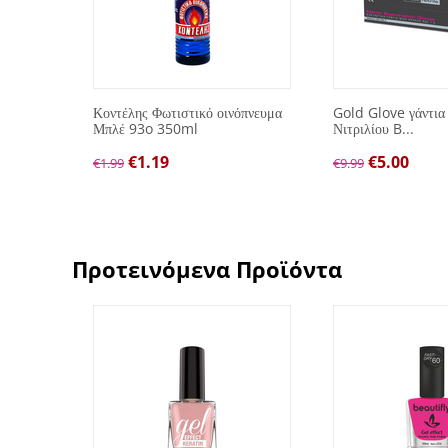
λών
Κοντέλης Φωτιστικό οινόπνευμα
Gold Glove γάντια
Μπλέ 93o 350ml
Νιτριλίου B...
€
1.19
€
5.00
€
1.99
€
9.99
Προτεινόμενα Προϊόντα