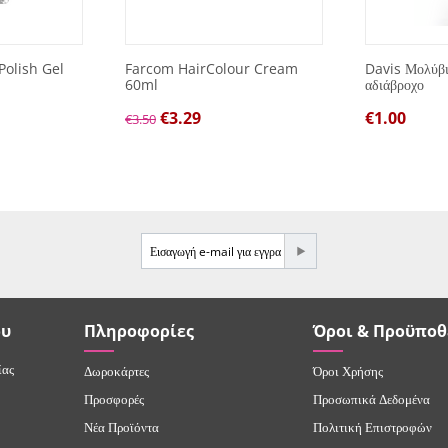
Polish Gel
Farcom HairColour Cream
Davis Μολύβι 
60ml
αδιάβροχο
€
3.29
€
1.00
€
3.50
e-mail
ου
Πληροφορίες
Όροι & Προϋποθ
ίας
Δωροκάρτες
Όροι Χρήσης
Προσφορές
Προσωπικά Δεδομένα
Νέα Προϊόντα
Πολιτική Επιστροφών