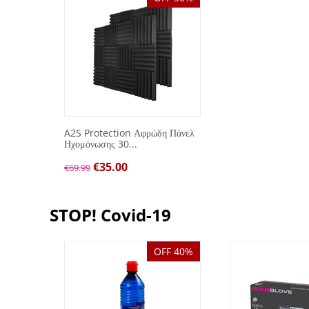
A2S Protection Αφρώδη Πάνελ
Ηχομόνωσης 30...
€
35.00
€
69.99
STOP! Covid-19
OFF 40%