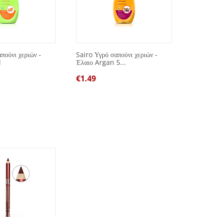
πούνι χεριών -
Sairo Υγρό σαπούνι χεριών -
Spot Re
l
Έλαιο Argan 5...
μπλε 7
€
1.49
€
1.00