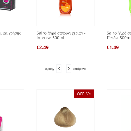
 μιας χρήσης
Sairo Υγρό σαπούνι χεριών -
Sairo Υγρό σα
Intense 500ml
Πεπόνι 500m
€
2.49
€
1.49
προηγ
επόμενο
OFF 6%