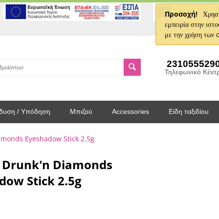
Προσοχή!
Χρησι
εμπειρία στην ιστο
με την χρήση των 
231055529
Τηλεφωνικό Κέντ
δυση / Υπόδηση
Μπιζού
Accessories
Είδη ταξιδίου
amonds Eyeshadow Stick 2.5g
e Drunk'n Diamonds
dow Stick 2.5g