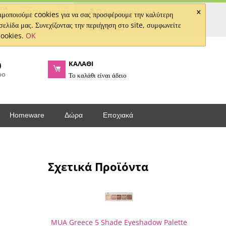
×
Ο Λογαριασμός μου
μοποιούμε cookies για να σας προσφέρουμε την καλύτερη
σελίδα μας. Συνεχίζοντας την περιήγηση στο site, συμφωνείτε
Ελληνικά
cookies.
OK
ΚΑΛΑΘΙ
0
ρο
Το καλάθι είναι άδειο
Homeware
Δώρα
Εποχιακά
Σχετικά Προϊόντα
MUA Greece 5 Shade Eyeshadow Palette