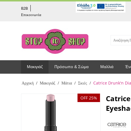
captcha
B2B
Επικοινωνία
Μακιγιάζ
Πρόσωπο & Σώμα
Μαλλιά
Έν
Αρχική
/
Μακιγιάζ
/
Μάτια
/
Σκιές
/
Catrice Drunk'n Di
Catric
OFF 25%
Eyesha