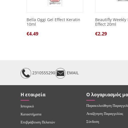
Bella Oggi Gel Effect Keratin
Beautifly Weekly 
10ml
Effect 20ml
€
4.49
€
2.29
2310555290
EMAIL
Η εταιρεία
Ο λογαριασμός μ
Παρακολούθηση Παραγγελ
Ιστορικό
Αναζήτηση Παραγγελίας
Καταστήματα
Σύνδεση
Επιβράβευση Πελατών