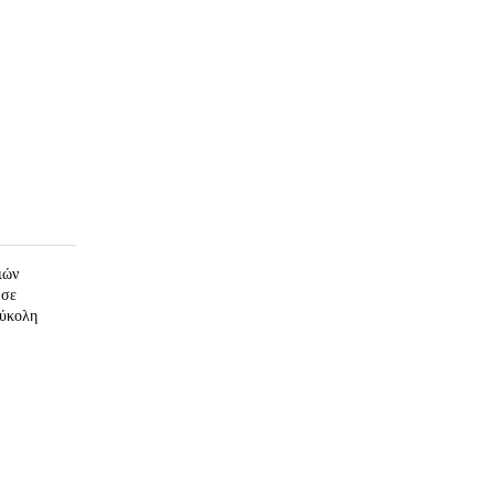
ιών
 σε
εύκολη