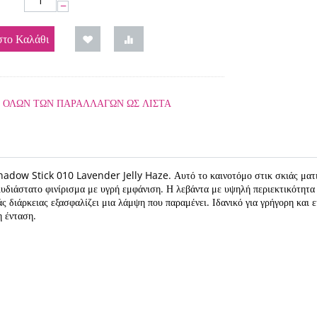
−
το Καλάθι
 ΟΛΩΝ ΤΩΝ ΠΑΡΑΛΛΑΓΏΝ ΩΣ ΛΊΣΤΑ
adow Stick 010 Lavender Jelly Haze. Αυτό το καινοτόμο στικ σκιάς ματ
λυδιάστατο φινίρισμα με υγρή εμφάνιση. Η λεβάντα με υψηλή περιεκτικότητα
 διάρκειας εξασφαλίζει μια λάμψη που παραμένει. Ιδανικό για γρήγορη και 
η ένταση.