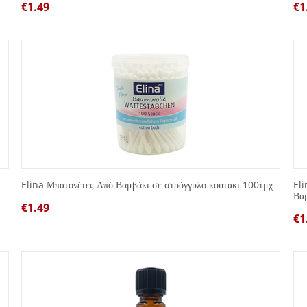
€
1.49
€
1
Elina Μπατονέτες Από Βαμβάκι σε στρόγγυλο κουτάκι 100τμχ
Eli
Βα
€
1.49
€
1