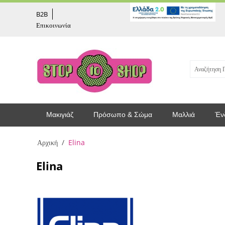
captcha
B2B
Επικοινωνία
Μακιγιάζ
Πρόσωπο & Σώμα
Μαλλιά
Έν
Αρχική
/
Elina
Elina