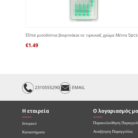
Elina μεσοδόντια βουρτσάκια σε τιρκουάζ χρώμα Μέντα 5pcs
€
1.49
2310555290
EMAIL
Η εταιρεία
Ο λογαριασμός μ
Παρακολούθηση Παραγγελ
Ιστορικό
Αναζήτηση Παραγγελίας
Καταστήματα