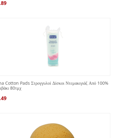
.89
na Cotton Pads Στρογγυλοί Δίσκοι Ντεμακιγιάζ Από 100%
μβάκι 80τμχ
.49