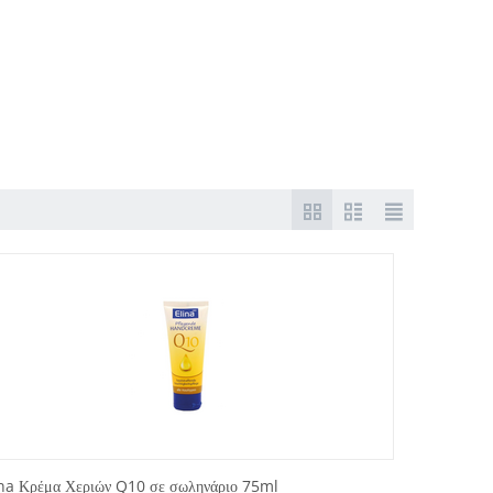
ina Κρέμα Χεριών Q10 σε σωληνάριο 75ml