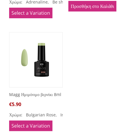
Χρώμα:
Adrenaline,
Be shy,
Blossom,
Bossy girl,
Bride to
Προσθήκη στο Καλάθι
Select a Variation
Magg Ημιμόνιμο βερνίκι 8ml
€
5.90
Χρώμα:
Bulgarian Rose,
Indigo,
Little Princess,
Olive,
Pri
Select a Variation