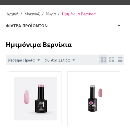
Αρχική
/
Μακιγιάζ
/
Νύχια
/
Ημιμόνιμα Βερνίκια
search
price left
price right
chekc
search
ΦΊΛΤΡΑ ΠΡΟΪΌΝΤΩΝ
Ημιμόνιμα Βερνίκια
Νεότερα Πρώτα
96 Ανα Σελίδα