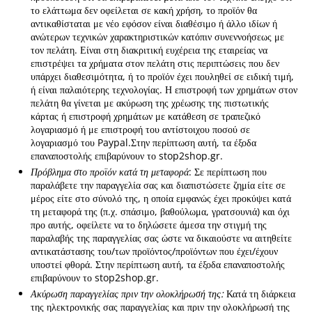
το ελάττωμα δεν οφείλεται σε κακή χρήση, το προϊόν θα
αντικαθίσταται με νέο εφόσον είναι διαθέσιμο ή άλλο ιδίων ή
ανώτερων τεχνικών χαρακτηριστικών κατόπιν συνεννοήσεως με
τον πελάτη. Είναι στη διακριτική ευχέρεια της εταιρείας να
επιστρέψει τα χρήματα στον πελάτη στις περιπτώσεις που δεν
υπάρχει διαθεσιμότητα, ή το προϊόν έχει πουληθεί σε ειδική τιμή,
ή είναι παλαιότερης τεχνολογίας. Η επιστροφή των χρημάτων στον
πελάτη θα γίνεται με ακύρωση της χρέωσης της πιστωτικής
κάρτας ή επιστροφή χρημάτων με κατάθεση σε τραπεζικό
λογαριασμό ή με επιστροφή του αντίστοιχου ποσού σε
λογαριασμό του Paypal.Στην περίπτωση αυτή, τα έξοδα
επαναποστολής επιβαρύνουν το stop2shop.gr.
Πρόβλημα στο προϊόν κατά τη μεταφορά
: Σε περίπτωση που
παραλάβετε την παραγγελία σας και διαπιστώσετε ζημία είτε σε
μέρος είτε στο σύνολό της, η οποία εμφανώς έχει προκύψει κατά
τη μεταφορά της (π.χ. σπάσιμο, βαθούλωμα, γρατσουνιά) και όχι
προ αυτής, οφείλετε να το δηλώσετε άμεσα την στιγμή της
παραλαβής της παραγγελίας σας ώστε να δικαιούστε να αιτηθείτε
αντικατάστασης του/των προϊόντος/προϊόντων που έχει/έχουν
υποστεί φθορά. Στην περίπτωση αυτή, τα έξοδα επαναποστολής
επιβαρύνουν το stop2shop.gr.
Ακύρωση παραγγελίας πριν την ολοκλήρωσή της:
Κατά τη διάρκεια
της ηλεκτρονικής σας παραγγελίας και πριν την ολοκλήρωσή της