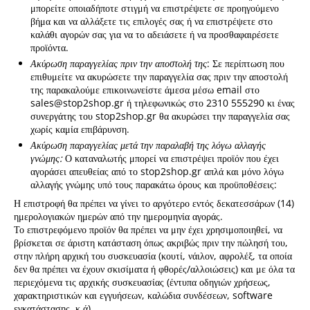
μπορείτε οποιαδήποτε στιγμή να επιστρέψετε σε προηγούμενο
βήμα και να αλλάξετε τις επιλογές σας ή να επιστρέψετε στο
καλάθι αγορών σας για να το αδειάσετε ή να προσθαφαιρέσετε
προϊόντα.
Ακύρωση παραγγελίας πριν την αποστολή της
: Σε περίπτωση που
επιθυμείτε να ακυρώσετε την παραγγελία σας πριν την αποστολή
της παρακαλούμε επικοινωνείστε άμεσα μέσω email στο
sales@stop2shop.gr ή τηλεφωνικώς στο 2310 555290 κι ένας
συνεργάτης του stop2shop.gr θα ακυρώσει την παραγγελία σας
χωρίς καμία επιβάρυνση.
Ακύρωση παραγγελίας μετά την παραλαβή της λόγω αλλαγής
γνώμης:
Ο καταναλωτής μπορεί να επιστρέψει προϊόν που έχει
αγοράσει απευθείας από το stop2shop.gr απλά και μόνο λόγω
αλλαγής γνώμης υπό τους παρακάτω όρους και προϋποθέσεις:
Η επιστροφή θα πρέπει να γίνει το αργότερο εντός δεκατεσσάρων (14)
ημερολογιακών ημερών από την ημερομηνία αγοράς.
Το επιστρεφόμενο προϊόν θα πρέπει να μην έχει χρησιμοποιηθεί, να
βρίσκεται σε άριστη κατάσταση όπως ακριβώς πριν την πώλησή του,
στην πλήρη αρχική του συσκευασία (κουτί, νάιλον, αφρολέξ, τα οποία
δεν θα πρέπει να έχουν σκισίματα ή φθορές/αλλοιώσεις) και με όλα τα
περιεχόμενα τις αρχικής συσκευασίας (έντυπα οδηγιών χρήσεως,
χαρακτηριστικών και εγγυήσεων, καλώδια συνδέσεων, software
εγκατάστασης, κ.ά).