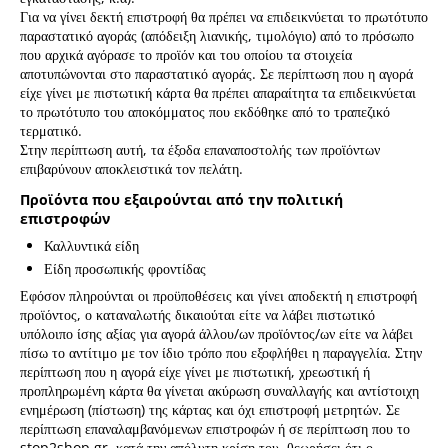
Για να γίνει δεκτή επιστροφή θα πρέπει να επιδεικνύεται το πρωτότυπο
παραστατικό αγοράς (απόδειξη λιανικής, τιμολόγιο) από το πρόσωπο
που αρχικά αγόρασε το προϊόν και του οποίου τα στοιχεία
αποτυπώνονται στο παραστατικό αγοράς. Σε περίπτωση που η αγορά
είχε γίνει με πιστωτική κάρτα θα πρέπει απαραίτητα τα επιδεικνύεται
το πρωτότυπο του αποκόμματος που εκδόθηκε από το τραπεζικό
τερματικό.
Στην περίπτωση αυτή, τα έξοδα επαναποστολής των προϊόντων
επιβαρύνουν αποκλειστικά τον πελάτη.
Προϊόντα που εξαιρούνται από την πολιτική
επιστροφών
Καλλυντικά είδη
Είδη προσωπικής φροντίδας
Εφόσον πληρούνται οι προϋποθέσεις και γίνει αποδεκτή η επιστροφή
προϊόντος, ο καταναλωτής δικαιούται είτε να λάβει πιστωτικό
υπόλοιπο ίσης αξίας για αγορά άλλου/ων προϊόντος/ων είτε να λάβει
πίσω το αντίτιμο με τον ίδιο τρόπο που εξοφλήθει η παραγγελία. Στην
περίπτωση που η αγορά είχε γίνει με πιστωτική, χρεωστική ή
προπληρωμένη κάρτα θα γίνεται ακύρωση συναλλαγής και αντίστοιχη
ενημέρωση (πίστωση) της κάρτας και όχι επιστροφή μετρητών. Σε
περίπτωση επαναλαμβανόμενων επιστροφών ή σε περίπτωση που το
stop2shop.gr, κατά την απόλυτη κρίση του, θεωρήσει ότι ο