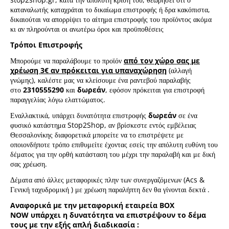
καταναλωτής καταχράται το δικαίωμα επιστροφής ή δρα κακόπιστα,
δικαιούται να απορρίψει το αίτημα επιστροφής του προϊόντος ακόμα
κι αν πληρούνται οι ανωτέρω όροι και προϋποθέσεις
Τρόποι Επιστροφής
Μπορούμε να παραλάβουμε το προϊόν
από τον χώρο σας με
χρέωση 3€ αν πρόκειται για υπαναχώρηση
(αλλαγή
γνώμης), καλέστε μας να κλείσουμε ένα ραντεβού παραλαβής
στο
2310555290
και
δωρεάν
, εφόσον πρόκειται για επιστροφή
παραγγελίας λόγω ελαττώματος.
Εναλλακτικά, υπάρχει δυνατότητα επιστροφής
δωρεάν
σε ένα
φυσικό κατάστημα Stop2Shop, αν βρίσκεστε εντός εμβέλειας
Θεσσαλονίκης διαφορετικά μπορείτε να το επιστρέψετε με
οποιονδήποτε τρόπο επιθυμείτε έχοντας εσείς την απόλυτη ευθύνη του
δέματος για την ορθή κατάσταση του μέχρι την παραλαβή και με δική
σας χρέωση.
Δέματα από άλλες μεταφορικές πλην των συνεργαζόμενων (Acs &
Γενική ταχυδρομική ) με χρέωση παραλήπτη δεν θα γίνονται δεκτά .
Αναφορικά με την μεταφορική εταιρεία
BOX
NOW υπάρχει η δυνατότητα να επιστρέψουν το δέμα
τους με την εξής απλή διαδικασία :