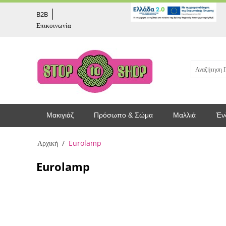
captcha
B2B
Επικοινωνία
Μακιγιάζ
Πρόσωπο & Σώμα
Μαλλιά
Έν
Αρχική
/
Eurolamp
Eurolamp