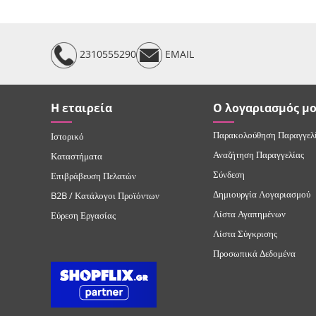
2310555290
EMAIL
Η εταιρεία
Ο λογαριασμός μ
Παρακολούθηση Παραγγελ
Ιστορικό
Αναζήτηση Παραγγελίας
Καταστήματα
Σύνδεση
Επιβράβευση Πελατών
Δημιουργία Λογαριασμού
B2B / Κατάλογοι Προϊόντων
Λίστα Αγαπημένων
Εύρεση Εργασίας
Λίστα Σύγκρισης
Προσωπικά Δεδομένα