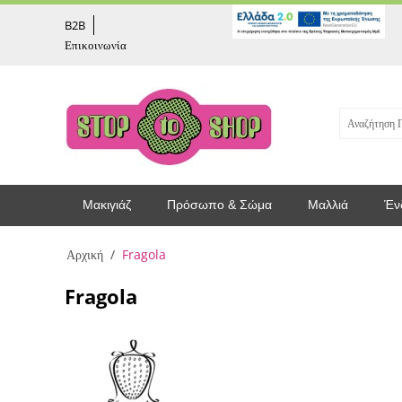
captcha
B2B
Επικοινωνία
Μακιγιάζ
Πρόσωπο & Σώμα
Μαλλιά
Έν
Αρχική
/
Fragola
Fragola