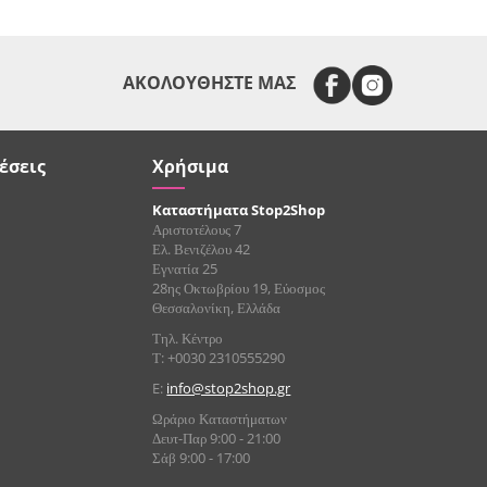
ΑΚΟΛΟΥΘΗΣΤΕ ΜΑΣ
έσεις
Χρήσιμα
Καταστήματα Stop2Shop
Αριστοτέλους 7
Ελ. Βενιζέλου 42
Εγνατία 25
28ης Οκτωβρίου 19, Εύοσμος
Θεσσαλονίκη, Ελλάδα
Τηλ. Κέντρο
Τ: +0030 2310555290
E:
info@stop2shop.gr
Ωράριο Καταστήματων
Δευτ-Παρ 9:00 - 21:00
Σάβ 9:00 - 17:00