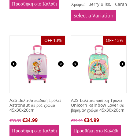
Προσθήκη στο Καλάθι
Χρώμα:
Berry Bliss,
Caramel G
Select a Variation
OFF 13%
OFF 13%
A2S Βαλίτσα παιδική Τρόλεϊ
A2S Βαλίτσα παιδική Τρόλεϊ
Astronaut σε ροζ χρώμα
Unicorn Rainbow Lover σε
45x30x20cm
βεραμάν χρώμα 45x30x20cm
€
34.99
€
34.99
€
39.99
€
39.99
Προσθήκη στο Καλάθι
Προσθήκη στο Καλάθι