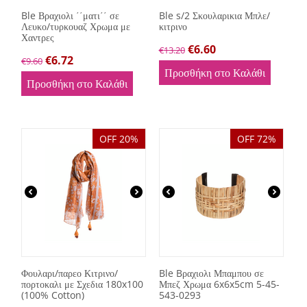
Ble Βραχιολι ΄΄ματι΄΄ σε
Ble s/2 Σκουλαρικια Μπλε/
Λευκο/τυρκουαζ Χρωμα με
κιτρινο
Χαντρες
€
6.60
€
13.20
€
6.72
€
9.60
Προσθήκη στο Καλάθι
Προσθήκη στο Καλάθι
OFF 20%
OFF 72%
Φουλαρι/παρεο Κιτρινο/
Ble Bραχιολι Μπαμπου σε
πορτοκαλι με Σχεδια 180x100
Μπεζ Χρωμα 6x6x5cm 5-45-
(100% Cotton)
543-0293