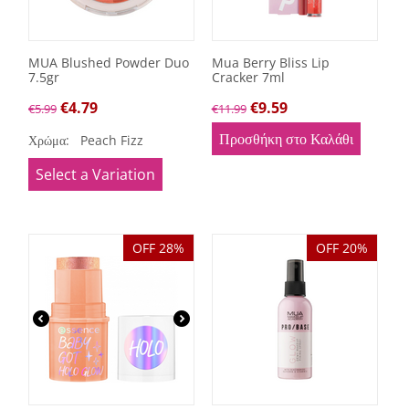
MUA Blushed Powder Duo
Mua Berry Bliss Lip
7.5gr
Cracker 7ml
€
4.79
€
9.59
€
5.99
€
11.99
Προσθήκη στο Καλάθι
Χρώμα:
Peach Fizz
Select a Variation
OFF 28%
OFF 20%