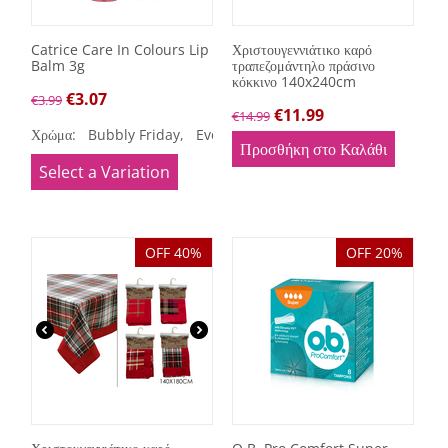
Catrice Care In Colours Lip
Χριστουγεννιάτικο καρό
Balm 3g
τραπεζομάντηλο πράσινο
κόκκινο 140x240cm
€
3.07
€
3.99
€
11.99
€
14.99
Χρώμα:
Bubbly Friday,
Everyday 24/7,
Feelin' Pretty,
Happy
Προσθήκη στο Καλάθι
Select a Variation
OFF 40%
OFF 20%