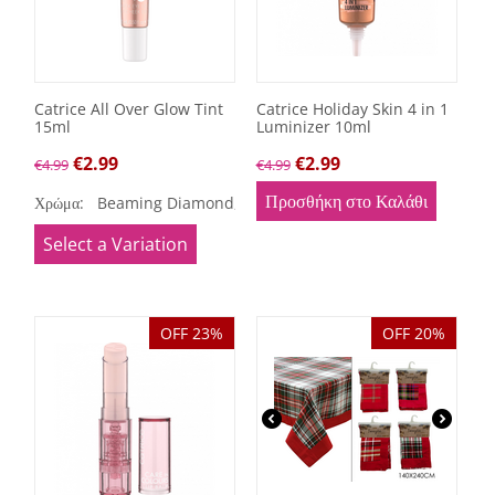
Catrice All Over Glow Tint
Catrice Holiday Skin 4 in 1
15ml
Luminizer 10ml
€
2.99
€
2.99
€
4.99
€
4.99
Προσθήκη στο Καλάθι
Χρώμα:
Beaming Diamond,
Keep Blushing
Select a Variation
OFF 23%
OFF 20%