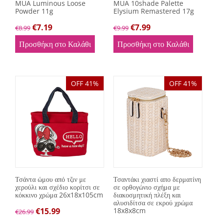
MUA Luminous Loose
MUA 10shade Palette
Powder 11g
Elysium Remastered 17g
€
7.19
€
7.99
€
8.99
€
9.99
Προσθήκη στο Καλάθι
Προσθήκη στο Καλάθι
OFF 41%
OFF 41%
Τσάντα ώμου από τζιν με
Τσαντάκι χιαστί απο δερματίνη
χερούλι και σχέδιο κορίτσι σε
σε ορθογώνιο σχήμα με
κόκκινο χρώμα 26x18x105cm
διακοσμητική πλέξη και
αλυσιδίτσα σε εκρού χρώμα
€
15.99
18x8x8cm
€
26.99