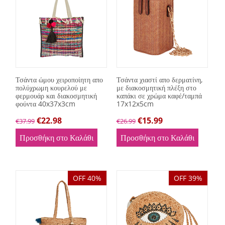
Τσάντα ώμου χειροποίητη απο
Τσάντα χιαστί απο δερματίνη,
πολύχρωμη κουρελού με
με διακοσμητική πλέξη στο
φερμουάρ και διακοσμητική
καπάκι σε χρώμα καφέ/ταμπά
φούντα 40x37x3cm
17x12x5cm
€
22.98
€
15.99
€
37.99
€
26.99
Προσθήκη στο Καλάθι
Προσθήκη στο Καλάθι
OFF 40%
OFF 39%