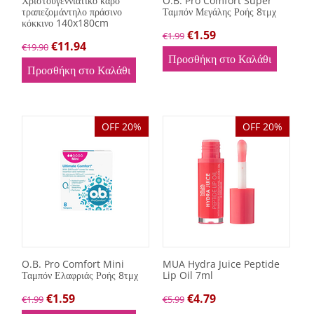
Χριστουγεννιάτικο καρό
O.B. Pro Comfort Super
τραπεζομάντηλο πράσινο
Ταμπόν Μεγάλης Ροής 8τμχ
κόκκινο 140x180cm
€
1.59
€
1.99
€
11.94
€
19.90
Προσθήκη στο Καλάθι
Προσθήκη στο Καλάθι
OFF 20%
OFF 20%
O.B. Pro Comfort Mini
MUA Hydra Juice Peptide
Ταμπόν Ελαφριάς Ροής 8τμχ
Lip Oil 7ml
€
1.59
€
4.79
€
1.99
€
5.99