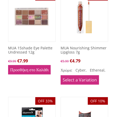
MUA 15shade Eye Palette
MUA Nourishing Shimmer
Undressed 12g
Lipgloss 7g
€
7.99
€
4.79
€
9.99
€
5.99
Προσθήκη στο Καλάθι
Χρώμα:
Cyber,
Ethereal,
Holo
Select a Variation
OFF 33%
OFF 10%