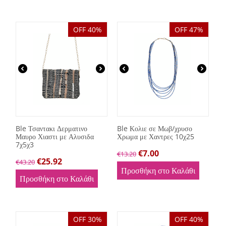
OFF 40%
OFF 47%
Ble Τσαντακι Δερματινο
Ble Κολιε σε Μωβ/χρυσο
Μαυρο Χιαστι με Αλυσιδα
Χρωμα με Χαντρες 10χ25
7χ5χ3
€
7.00
€
13.20
€
25.92
€
43.20
Προσθήκη στο Καλάθι
Προσθήκη στο Καλάθι
OFF 30%
OFF 40%