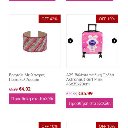
OFF 42%
OFF 10%
Βραχιολι Με Χαντρες
A2S Βαλίτσα παιδική Τρόλεϊ
Πορτοκαλι/φουξια
Astronaut Girl Pink
45x35x20cm
€
4.02
€
6.99
€
35.99
€
39.99
Προσθήκη στο Καλάθι
Προσθήκη στο Καλάθι
OFF 10%
OFF 10%