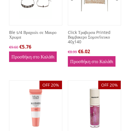
Ble s/4 Βραχιολι σε Μαυρο
Click Τραβερσα Printed
Χρωμα
Βαμβακερο Σομον/λευκο
40χ140
€
5.76
€
9.60
€
6.02
€
8.99
Προσθήκη στο Καλάθι
Προσθήκη στο Καλάθι
OFF 20%
OFF 20%