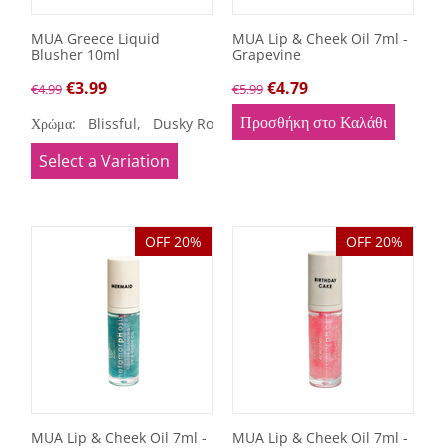
MUA Greece Liquid
MUA Lip & Cheek Oil 7ml -
Blusher 10ml
Grapevine
€
3.99
€
4.79
€
4.99
€
5.99
Προσθήκη στο Καλάθι
Χρώμα:
Blissful,
Dusky Rose,
Frenzy,
Misty Rose,
Rouge N
Select a Variation
OFF 20%
OFF 20%
MUA Lip & Cheek Oil 7ml -
MUA Lip & Cheek Oil 7ml -