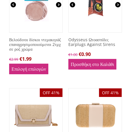
Βελούδινοι δίσκοι ντεμακιγιάζ
Odysseus Ωτοασπίδες
επαναχρησιμοποιούμενοι 2τμχ
Earplugs Against Sirens
σε ροζ χρώμα
€
0.90
€
1.00
€
1.99
€
2.99
Προσθήκη στο Καλάθι
Επιλογή επιλογών
OFF 41%
OFF 41%