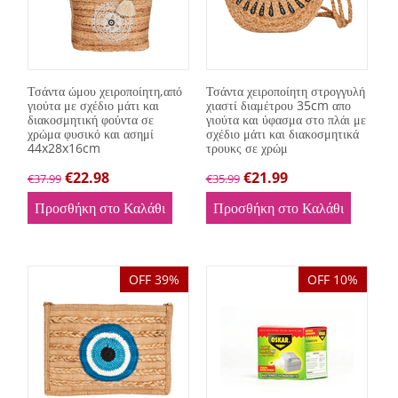
Τσάντα ώμου χειροποίητη,από
Τσάντα χειροποίητη στρογγυλή
γιούτα με σχέδιο μάτι και
χιαστί διαμέτρου 35cm απο
διακοσμητική φούντα σε
γιούτα και ύφασμα στο πλάι με
χρώμα φυσικό και ασημί
σχέδιο μάτι και διακοσμητικά
44x28x16cm
τρουκς σε χρώμ
€
22.98
€
21.99
€
37.99
€
35.99
Προσθήκη στο Καλάθι
Προσθήκη στο Καλάθι
OFF 39%
OFF 10%