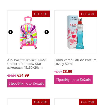
OFF 13%
OFF 43%
A2S Βαλίτσα παιδική Τρόλεϊ
Fabio Verso Eau de Parfum
Unicorn Rainbow Star
Lovely 50ml
πολύχρωμη 45x30x20cm
€
3.99
€
6.99
€
34.99
€
39.99
Προσθήκη στο Καλάθι
Προσθήκη στο Καλάθι
OFF 20%
OFF 20%