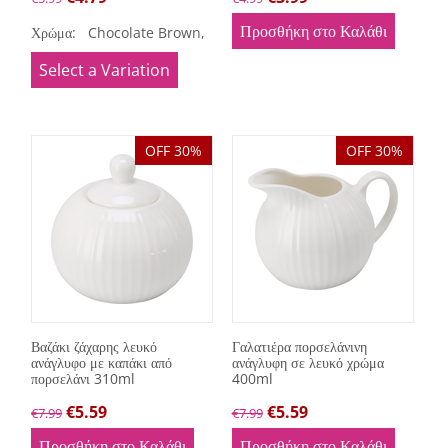
Προσθήκη στο Καλάθι
Χρώμα:
Chocolate Brown,
Jet Black
Select a Variation
OFF 30%
OFF 30%
Βαζάκι ζάχαρης λευκό
Γαλατιέρα πορσελάνινη
ανάγλυφο με καπάκι από
ανάγλυφη σε λευκό χρώμα
πορσελάνι 310ml
400ml
€
5.59
€
5.59
€
7.99
€
7.99
Προσθήκη στο Καλάθι
Προσθήκη στο Καλάθι