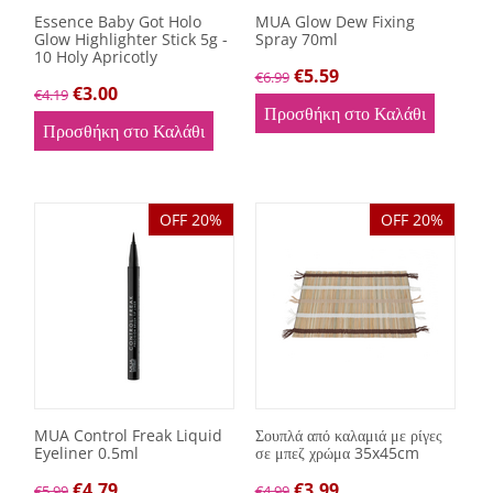
Essence Baby Got Holo
MUA Glow Dew Fixing
Glow Highlighter Stick 5g -
Spray 70ml
10 Holy Apricotly
€
5.59
€
6.99
€
3.00
€
4.19
Προσθήκη στο Καλάθι
Προσθήκη στο Καλάθι
OFF 20%
OFF 20%
MUA Control Freak Liquid
Σουπλά από καλαμιά με ρίγες
Eyeliner 0.5ml
σε μπεζ χρώμα 35x45cm
€
4.79
€
3.99
€
5.99
€
4.99