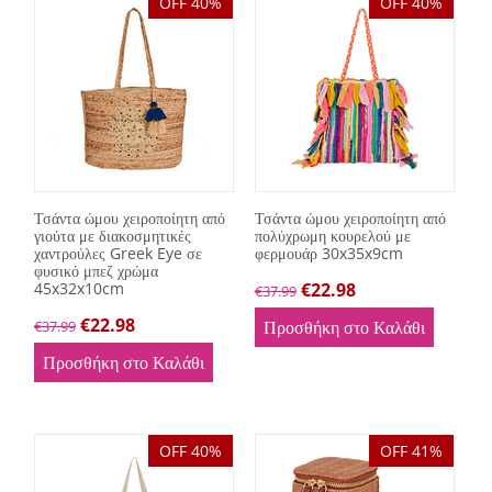
OFF 40%
OFF 40%
Τσάντα ώμου χειροποίητη από
Τσάντα ώμου χειροποίητη από
γιούτα με διακοσμητικές
πολύχρωμη κουρελού με
χαντρούλες Greek Eye σε
φερμουάρ 30x35x9cm
φυσικό μπεζ χρώμα
45x32x10cm
€
22.98
€
37.99
€
22.98
Προσθήκη στο Καλάθι
€
37.99
Προσθήκη στο Καλάθι
OFF 40%
OFF 41%