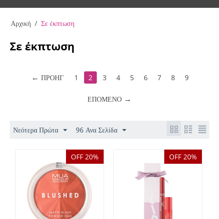
Αρχική
/
Σε έκπτωση
Σε έκπτωση
ΠΡΟΗΓ
1
2
3
4
5
6
7
8
9
ΕΠΌΜΕΝΟ
Νεότερα Πρώτα
96 Ανα Σελίδα
OFF 20%
OFF 20%