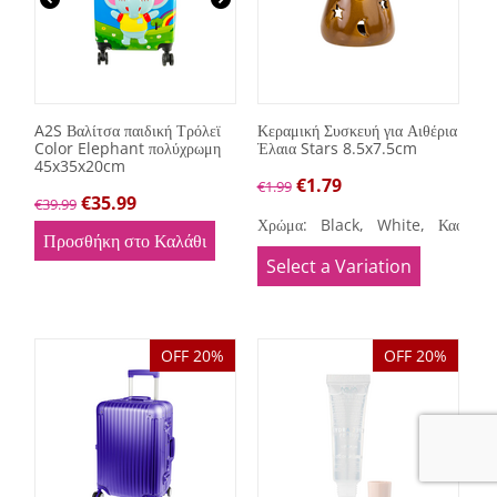
A2S Βαλίτσα παιδική Τρόλεϊ
Κεραμική Συσκευή για Αιθέρια
Color Elephant πολύχρωμη
Έλαια Stars 8.5x7.5cm
45x35x20cm
€
1.79
€
1.99
€
35.99
€
39.99
Χρώμα:
Black,
White,
Καφέ,
Λ
Προσθήκη στο Καλάθι
Select a Variation
OFF 20%
OFF 20%