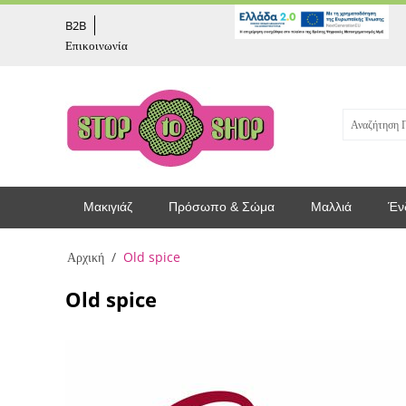
captcha
B2B
Επικοινωνία
Μακιγιάζ
Πρόσωπο & Σώμα
Μαλλιά
Έν
Αρχική
/
Old spice
Old spice