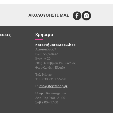
ΑΚΟΛΟΥΘΗΣΤΕ ΜΑΣ
έσεις
Χρήσιμα
Καταστήματα Stop2Shop
Αριστοτέλους 7
Ελ. Βενιζέλου 42
Εγνατία 25
28ης Οκτωβρίου 19, Εύοσμος
Θεσσαλονίκη, Ελλάδα
Τηλ. Κέντρο
Τ: +0030 2310555290
E:
info@stop2shop.gr
Ωράριο Καταστήματων
Δευτ-Παρ 9:00 - 21:00
Σάβ 9:00 - 17:00