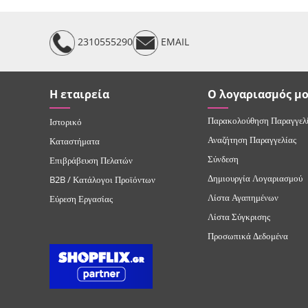
2310555290
EMAIL
Η εταιρεία
Ο λογαριασμός μ
Παρακολούθηση Παραγγελ
Ιστορικό
Αναζήτηση Παραγγελίας
Καταστήματα
Σύνδεση
Επιβράβευση Πελατών
Δημιουργία Λογαριασμού
B2B / Κατάλογοι Προϊόντων
Λίστα Αγαπημένων
Εύρεση Εργασίας
Λίστα Σύγκρισης
Προσωπικά Δεδομένα