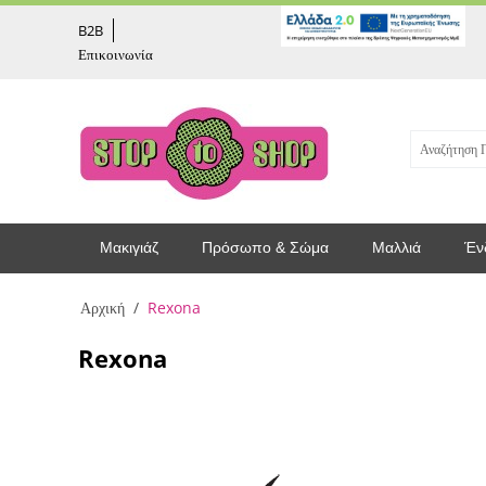
captcha
B2B
Επικοινωνία
Μακιγιάζ
Πρόσωπο & Σώμα
Μαλλιά
Έν
Αρχική
/
Rexona
Rexona