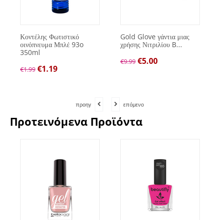
Κοντέλης Φωτιστικό
Gold Glove γάντια μιας
οινόπνευμα Μπλέ 93o
χρήσης Νιτριλίου B...
350ml
€
5.00
€
9.99
€
1.19
€
1.99
προηγ
επόμενο
Προτεινόμενα Προϊόντα