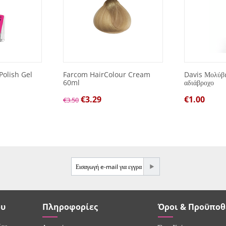
Polish Gel
Farcom HairColour Cream
Davis Μολύβι 
60ml
αδιάβροχο
€
3.29
€
1.00
€
3.50
e-mail
ου
Πληροφορίες
Όροι & Προϋποθ