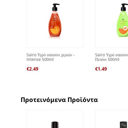
 χρήσης
Sairo Υγρό σαπούνι χεριών -
Sairo Υγρό σαπούνι
Intense 500ml
Πεπόνι 500ml
€
2.49
€
1.49
Προτεινόμενα Προϊόντα