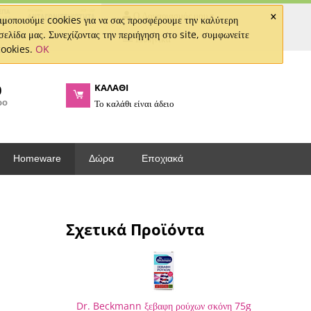
×
Ο Λογαριασμός μου
μοποιούμε cookies για να σας προσφέρουμε την καλύτερη
σελίδα μας. Συνεχίζοντας την περιήγηση στο site, συμφωνείτε
Ελληνικά
cookies.
OK
ΚΑΛΑΘΙ
0
ρο
Το καλάθι είναι άδειο
Homeware
Δώρα
Εποχιακά
Σχετικά Προϊόντα
Dr. Beckmann ξεβαφη ρούχων σκόνη 75g