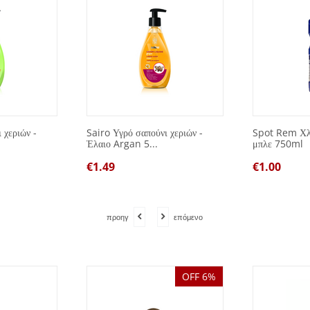
 χεριών -
Sairo Υγρό σαπούνι χεριών -
Spot Rem Χλ
Έλαιο Argan 5...
μπλε 750ml
€
1.49
€
1.00
προηγ
επόμενο
OFF 6%