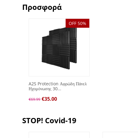
Προσφορά
OFF 50%
A2S Protection Αφρώδη Πάνελ
Ηχομόνωσης 30...
€
35.00
€
69.99
STOP! Covid-19
F 50%