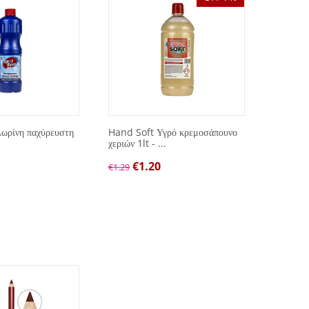
ωρίνη παχύρευστη
Hand Soft Υγρό κρεμοσάπουνο
Spot Re
χεριών 1lt - ...
με άρωμα
€
1.20
€
1.00
€
1.29