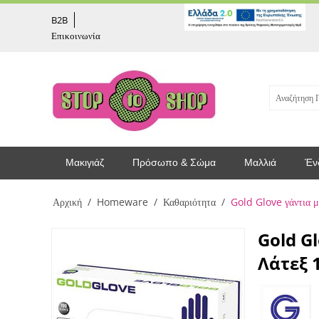
captcha
B2B
Επικοινωνία
Μακιγιάζ
Πρόσωπο & Σώμα
Μαλλιά
Έν
Αρχική
/
Homeware
/
Καθαριότητα
/
Gold Glove γάντια μ
Gold G
Λάτεξ 