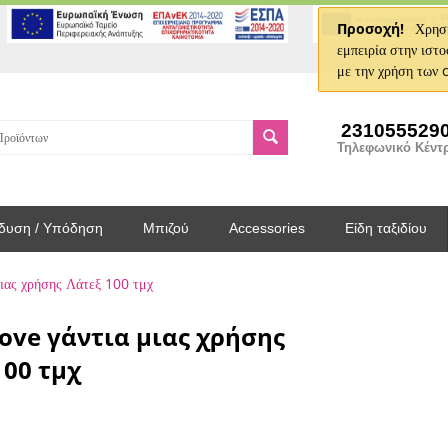
Προσοχή!
Χρησι
εμπειρία στην ιστο
με την χρήση των 
231055529
Τηλεφωνικό Κέντ
δυση / Υπόδηση
Μπιζού
Accessories
Είδη ταξιδίου
ιας χρήσης Λάτεξ 100 τμχ
love γάντια μιας χρήσης
100 τμχ