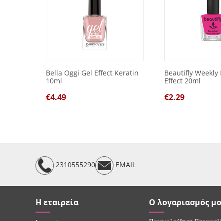
Bella Oggi Gel Effect Keratin
Beautifly Weekly 
10ml
Effect 20ml
€
4.49
€
2.29
2310555290
EMAIL
Η εταιρεία
Ο λογαριασμός μ