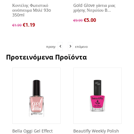
Κοντέλης Φωτιστικό
Gold Glove γάντια μιας
οινόπνευμα Μπλέ 93o
χρήσης Νιτριλίου B...
350ml
€
5.00
€
9.99
€
1.19
€
1.99
προηγ
επόμενο
Προτεινόμενα Προϊόντα
Bella Oggi Gel Effect
Beautifly Weekly Polish