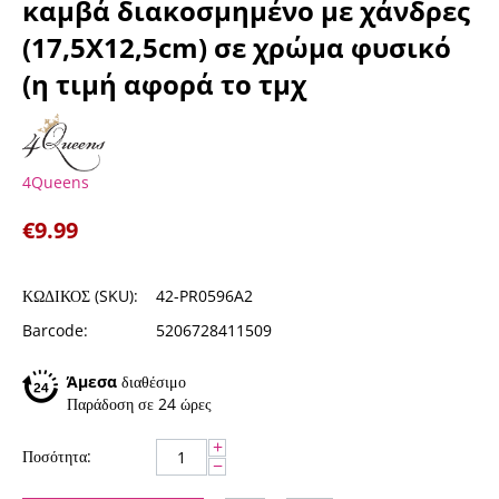
καμβά διακοσμημένο με χάνδρες
(17,5Χ12,5cm) σε χρώμα φυσικό
(η τιμή αφορά το τμχ
4Queens
€
9.99
ΚΩΔΙΚΟΣ (SKU):
42-PR0596A2
Barcode:
5206728411509
Άμεσα
διαθέσιμο
Παράδοση σε 24 ώρες
+
Ποσότητα:
−