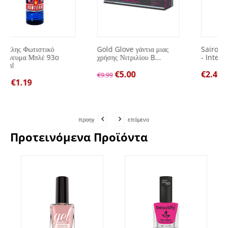
Gold Glove γάντια μιας
Sairo Υγρό σαπούνι χεριών
χρήσης Νιτριλίου B...
- Intense 500ml
€
5.00
€
2.49
€
9.99
προηγ
επόμενο
Προτεινόμενα Προϊόντα