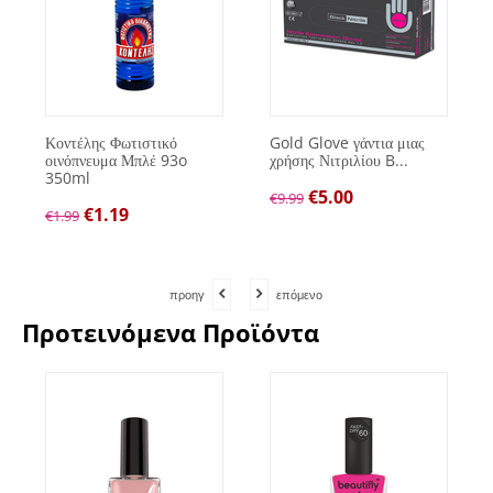
Κοντέλης Φωτιστικό
Gold Glove γάντια μιας
οινόπνευμα Μπλέ 93o
χρήσης Νιτριλίου B...
350ml
€
5.00
€
9.99
€
1.19
€
1.99
προηγ
επόμενο
Προτεινόμενα Προϊόντα