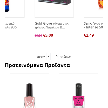
Gold Glove γάντια μιας
Sairo Υγρό σαπούνι χεριών
χρήσης Νιτριλίου B...
- Intense 500ml
€
5.00
€
2.49
€
9.99
προηγ
επόμενο
Προτεινόμενα Προϊόντα