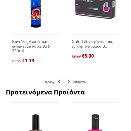
Κοντέλης Φωτιστικό
Gold Glove γάντια μιας
οινόπνευμα Μπλέ 93o
χρήσης Νιτριλίου B...
350ml
€
5.00
€
9.99
€
1.19
€
1.99
προηγ
επόμενο
Προτεινόμενα Προϊόντα