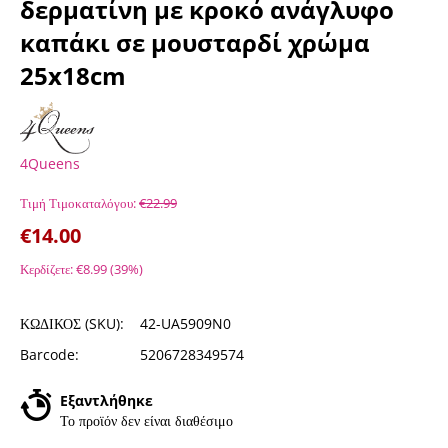
δερματίνη με κροκό ανάγλυφο
καπάκι σε μουσταρδί χρώμα
25x18cm
4Queens
Τιμή Τιμοκαταλόγου:
€
22.99
€
14.00
Κερδίζετε:
€
8.99
(
39
%)
ΚΩΔΙΚΟΣ (SKU):
42-UA5909N0
Barcode:
5206728349574
Εξαντλήθηκε
Το προϊόν δεν είναι διαθέσιμο