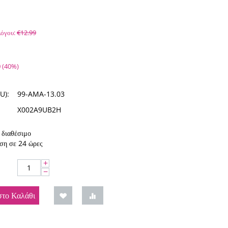
όγου:
€
12.99
0
(
40
%)
U):
99-AMA-13.03
X002A9UB2H
διαθέσιμο
ση σε 24 ώρες
+
−
το Καλάθι