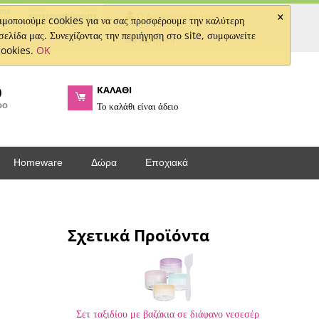
×
Ο Λογαριασμός μου
μοποιούμε cookies για να σας προσφέρουμε την καλύτερη
σελίδα μας. Συνεχίζοντας την περιήγηση στο site, συμφωνείτε
Ελληνικά
cookies.
OK
ΚΑΛΑΘΙ
0
ρο
Το καλάθι είναι άδειο
Homeware
Δώρα
Εποχιακά
Σχετικά Προϊόντα
Σετ ταξιδίου με βαζάκια σε διάφανο νεσεσέρ