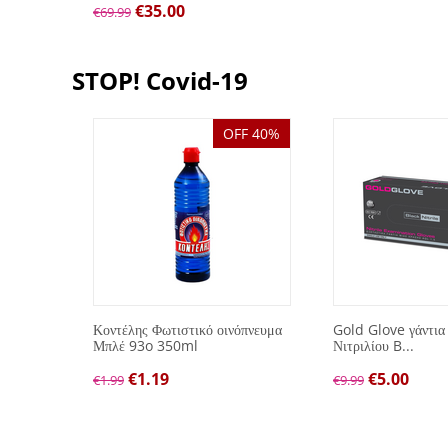
€
35.00
€
69.99
STOP! Covid-19
OFF 40%
λών
Κοντέλης Φωτιστικό οινόπνευμα
Gold Glove γάντια
Μπλέ 93o 350ml
Νιτριλίου B...
€
1.19
€
5.00
€
1.99
€
9.99