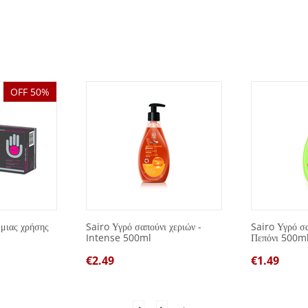
OFF 50%
 μιας χρήσης
Sairo Υγρό σαπούνι χεριών -
Sairo Υγρό σα
Intense 500ml
Πεπόνι 500m
€
2.49
€
1.49