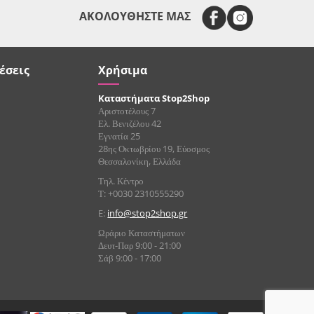
ΑΚΟΛΟΥΘΗΣΤΕ ΜΑΣ
έσεις
Χρήσιμα
Καταστήματα Stop2Shop
Αριστοτέλους 7
Ελ. Βενιζέλου 42
Εγνατία 25
28ης Οκτωβρίου 19, Εύοσμος
Θεσσαλονίκη, Ελλάδα
Τηλ. Κέντρο
Τ: +0030 2310555290
E:
info@stop2shop.gr
Ωράριο Καταστήματων
Δευτ-Παρ 9:00 - 21:00
Σάβ 9:00 - 17:00