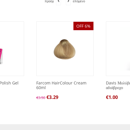
προηγ
επόμενο
OFF 6%
Polish Gel
Farcom HairColour Cream
Davis Μολύβι 
60ml
αδιάβροχο
€
3.29
€
1.00
€
3.50