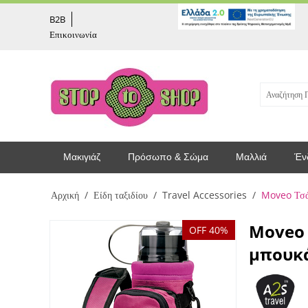
captcha
B2B
Επικοινωνία
Μακιγιάζ
Πρόσωπο & Σώμα
Μαλλιά
Έν
Αρχική
/
Είδη ταξιδίου
/
Travel Accessories
/
Moveo Τσά
Moveo 
OFF 40%
μπουκά