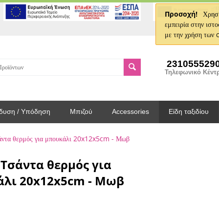
Προσοχή!
Χρησι
εμπειρία στην ιστο
με την χρήση των 
231055529
Τηλεφωνικό Κέντ
δυση / Υπόδηση
Μπιζού
Accessories
Είδη ταξιδίου
ντα θερμός για μπουκάλι 20x12x5cm - Μωβ
Τσάντα θερμός για
λι 20x12x5cm - Μωβ