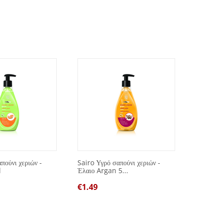
πούνι χεριών -
Sairo Υγρό σαπούνι χεριών -
Spot Re
l
Έλαιο Argan 5...
μπλε 7
€
1.49
€
1.00