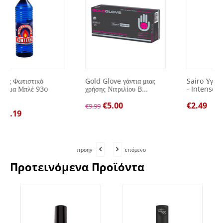
Gold Glove γάντια μιας
Sairo Υγρό σαπούνι χεριών
χρήσης Νιτριλίου B...
- Intense 500ml
€
5.00
€
2.49
€
9.99
προηγ
επόμενο
Προτεινόμενα Προϊόντα