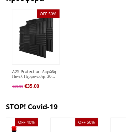
OFF 50%
A2S Protection Αφρώδη
Πάνελ Ηχομόνωσης 30...
€
35.00
€
69.99
STOP! Covid-19
%
OFF 50%