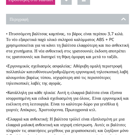
Περιγραφή
• Πτυσσόμενη βαλίτσας καμπίνας, το βάρος είναι περίπου 3,7 κιλά.
Το νέο εξαιρετικά παχύ υλικό σκληρού καλύμματος ABS + PC
χρησιμοποιείται για να κάνει τη βαλίτσα ελαφρύτερη και πιο ανθεκτική
στα χτυπήματα. Η νέα ανθεκτική στις γρατσουνιές έκδοση αποτρέπει
τις γρατσουνιές και διατηρεί τη θήκη όμορφη και μετά το ταξίδι.
•Εργονομικός σχεδιασμός ασφαλείας: Αθόρυβη ομαλή περιστροφή
πολλαπλών κατευθύνσεων/ρυθμιζόμενη εργονομική τηλεσκοπική λαβή
αλουμινίου βαρέως τύπου, ισχυρότερη από τις περισσότερες
τηλεσκοπικές λαβές της αγοράς.
•Κατάλληλη για κάθε ηλικία: Αυτή η ελαφριά βαλίτσα είναι έξυπνα
ισορροπημένη και ειδικά σχεδιασμένη για όλους. Είναι εργονομική και
ευέλικτη στη λειτουργία. Είναι το καλύτερο δώρο για γενέθλια ή
γιορτές Απόκριες, Χριστούγεννα, Πρωτοχρονιά κτλ.
•Ελαφριά και ανθεκτική: Η βαλίτσα τρόλεϊ είναι εξοπλισμένη με μια
ελαφριά μαλακή ανθεκτική και ισχυρή επίστρωση. Αυτές οι βαλίτσες
πληρούν τις απαιτήσεις μεγέθους για χειραποσκευές και ζυγίζουν μόνο