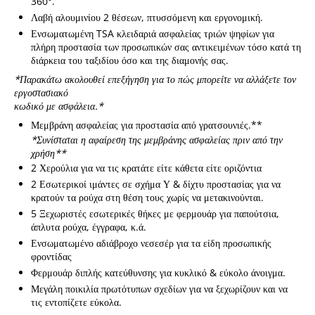
360°.
Λαβή αλουμινίου 2 θέσεων, πτυσσόμενη και εργονομική.
Ενσωματωμένη TSA κλειδαριά ασφαλείας τριών ψηφίων για
πλήρη προστασία των προσωπικών σας αντικειμένων τόσο κατά τη
διάρκεια του ταξιδίου όσο και της διαμονής σας.
*Παρακάτω ακολουθεί επεξήγηση για το πώς μπορείτε να αλλάξετε τον
εργοστασιακό
κωδικό με ασφάλεια.*
Μεμβράνη ασφαλείας για προστασία από γρατσουνιές.**
*Συνίσταται η αφαίρεση της μεμβράνης ασφαλείας πριν από την
χρήση**
2 Χερούλια για να τις κρατάτε είτε κάθετα είτε οριζόντια
2 Εσωτερικοί ιμάντες σε σχήμα Υ & δίχτυ προστασίας για να
κρατούν τα ρούχα στη θέση τους χωρίς να μετακινούνται.
5 Ξεχωριστές εσωτερικές θήκες με φερμουάρ για παπούτσια,
άπλυτα ρούχα, έγγραφα, κ.ά.
Ενσωματωμένο αδιάβροχο νεσεσέρ για τα είδη προσωπικής
φροντίδας
Φερμουάρ διπλής κατεύθυνσης για κυκλικό & εύκολο άνοιγμα.
Μεγάλη ποικιλία πρωτότυπων σχεδίων για να ξεχωρίζουν και να
τις εντοπίζετε εύκολα.