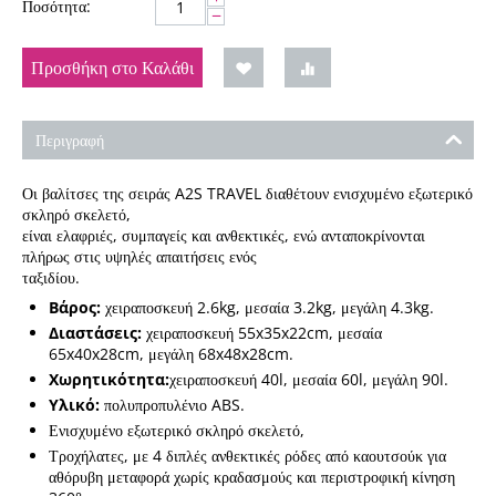
Ποσότητα:
−
Προσθήκη στο Καλάθι
Περιγραφή
Οι βαλίτσες της σειράς A2S TRAVEL διαθέτουν ενισχυμένο εξωτερικό
σκληρό σκελετό,
είναι ελαφριές, συμπαγείς και ανθεκτικές, ενώ ανταποκρίνονται
πλήρως στις υψηλές απαιτήσεις ενός
ταξιδίου.
Βάρος:
χειραποσκευή 2.6kg, μεσαία 3.2kg, μεγάλη 4.3kg.
Διαστάσεις:
χειραποσκευή 55x35x22cm, μεσαία
65x40x28cm, μεγάλη 68x48x28cm.
Χωρητικότητα:
χειραποσκευή 40l, μεσαία 60l, μεγάλη 90l.
Υλικό:
πολυπροπυλένιο ABS.
Ενισχυμένο εξωτερικό σκληρό σκελετό,
Τροχήλατες, με 4 διπλές ανθεκτικές ρόδες από καουτσούκ για
αθόρυβη μεταφορά χωρίς κραδασμούς και περιστροφική κίνηση