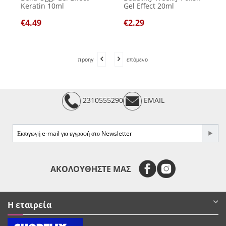
Keratin 10ml
Gel Effect 20ml
€
4.49
€
2.29
προηγ
επόμενο
2310555290
EMAIL
e-mail
ΑΚΟΛΟΥΘΗΣΤΕ ΜΑΣ
Η εταιρεία