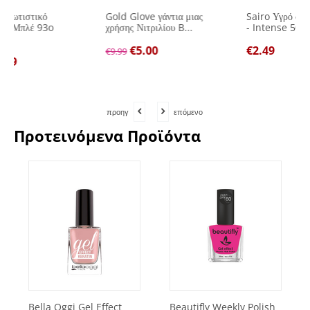
Gold Glove γάντια μιας
Sairo Υγρό σαπούνι χεριών
χρήσης Νιτριλίου B...
- Intense 500ml
€
5.00
€
2.49
€
9.99
προηγ
επόμενο
Προτεινόμενα Προϊόντα
Bella Oggi Gel Effect
Beautifly Weekly Polish