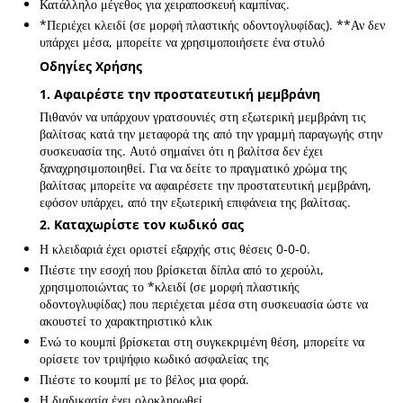
Κατάλληλο μέγεθος για χειραποσκευή καμπίνας.
*Περιέχει κλειδί (σε μορφή πλαστικής οδοντογλυφίδας). **Αν δεν
υπάρχει μέσα, μπορείτε να χρησιμοποιήσετε ένα στυλό
Οδηγίες Xρήσης
1. Αφαιρέστε την προστατευτική μεμβράνη
Πιθανόν να υπάρχουν γρατσουνιές στη εξωτερική μεμβράνη τις
βαλίτσας κατά την μεταφορά της από την γραμμή παραγωγής στην
συσκευασία της. Αυτό σημαίνει ότι η βαλίτσα δεν έχει
ξαναχρησιμοποιηθεί. Για να δείτε το πραγματικό χρώμα της
βαλίτσας μπορείτε να αφαιρέσετε την προστατευτική μεμβράνη,
εφόσον υπάρχει, από την εξωτερική επιφάνεια της βαλίτσας.
2. Καταχωρίστε τον κωδικό σας
Η κλειδαριά έχει οριστεί εξαρχής στις θέσεις 0-0-0.
Πιέστε την εσοχή που βρίσκεται δίπλα από το χερούλι,
χρησιμοποιώντας το *κλειδί (σε μορφή πλαστικής
οδοντογλυφίδας) που περιέχεται μέσα στη συσκευασία ώστε να
ακουστεί το χαρακτηριστικό κλικ
Ενώ το κουμπί βρίσκεται στη συγκεκριμένη θέση, μπορείτε να
ορίσετε τον τριψήφιο κωδικό ασφαλείας της
Πιέστε το κουμπί με το βέλος μια φορά.
Η διαδικασία έχει ολοκληρωθεί.