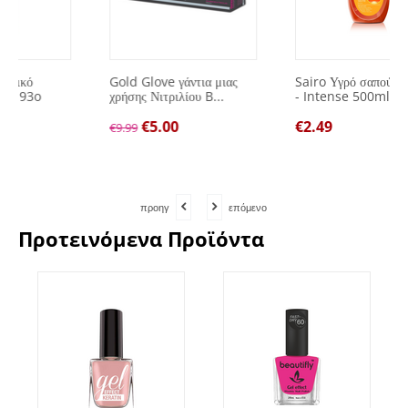
Gold Glove γάντια μιας
Sairo Υγρό σαπούνι χεριών
χρήσης Νιτριλίου B...
- Intense 500ml
€
5.00
€
2.49
€
9.99
προηγ
επόμενο
Προτεινόμενα Προϊόντα