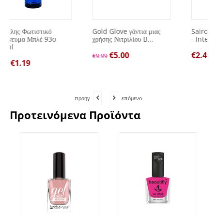
Gold Glove γάντια μιας
Sairo Υγρό σαπούνι χεριών
χρήσης Νιτριλίου B...
- Intense 500ml
€
5.00
€
2.49
€
9.99
προηγ
επόμενο
Προτεινόμενα Προϊόντα