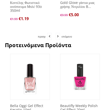
Κοντέλης Φωτιστικό
Gold Glove γάντια μιας
οινόπνευμα Μπλέ 93o
χρήσης Νιτριλίου B...
350ml
€
5.00
€
9.99
€
1.19
€
1.99
προηγ
επόμενο
Προτεινόμενα Προϊόντα
Bella Oggi Gel Effect
Beautifly Weekly Polish
Keratin 10ml
Gel Effect 20ml