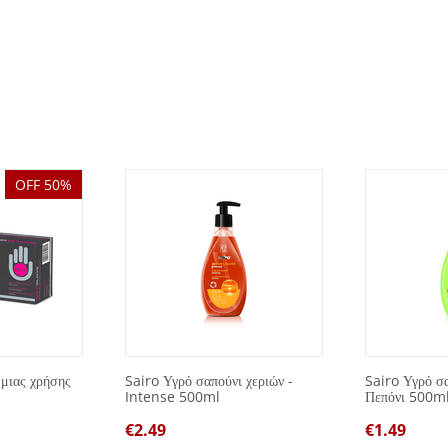
OFF 50%
 μιας χρήσης
Sairo Υγρό σαπούνι χεριών -
Sairo Υγρό σα
Intense 500ml
Πεπόνι 500m
€
2.49
€
1.49