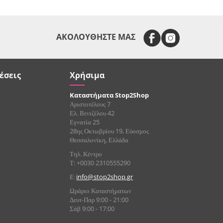
ΑΚΟΛΟΥΘΗΣΤΕ ΜΑΣ
έσεις
Χρήσιμα
Καταστήματα Stop2Shop
Αριστοτέλους 7
Ελ. Βενιζέλου 42
Εγνατία 25
28ης Οκτωβρίου 19, Εύοσμος
Θεσσαλονίκη, Ελλάδα
Τηλ. Κέντρο
Τ: +0030 2310555290
E:
info@stop2shop.gr
Ωράριο Καταστήματων
Δευτ-Παρ 9:00 - 21:00
Σάβ 9:00 - 17:00