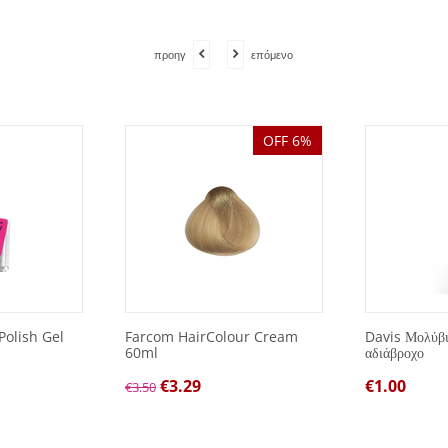
προηγ
επόμενο
OFF 6%
Polish Gel
Farcom HairColour Cream
Davis Μολύβι 
60ml
αδιάβροχο
€
3.29
€
1.00
€
3.50