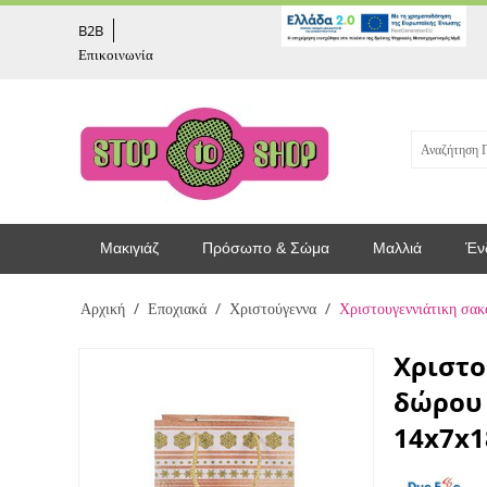
captcha
B2B
Επικοινωνία
Μακιγιάζ
Πρόσωπο & Σώμα
Μαλλιά
Έν
Αρχική
/
Εποχιακά
/
Χριστούγεννα
/
Χριστουγεννιάτικη σα
Χριστο
δώρου 
14x7x