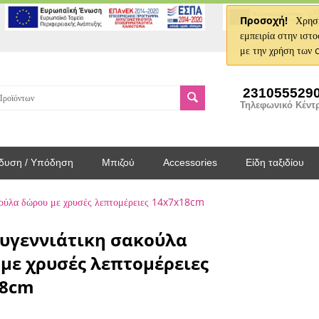
Προσοχή!
Χρησι
εμπειρία στην ιστο
με την χρήση των 
231055529
Τηλεφωνικό Κέντ
δυση / Υπόδηση
Μπιζού
Accessories
Είδη ταξιδίου
κούλα δώρου με χρυσές λεπτομέρειες 14x7x18cm
υγεννιάτικη σακούλα
με χρυσές λεπτομέρειες
18cm