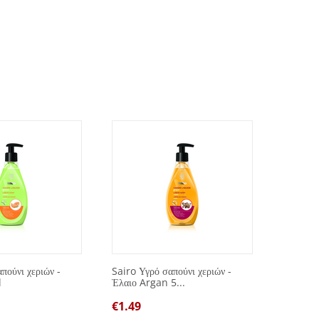
πούνι χεριών -
Sairo Υγρό σαπούνι χεριών -
Spot Re
l
Έλαιο Argan 5...
μπλε 7
€
1.49
€
1.00