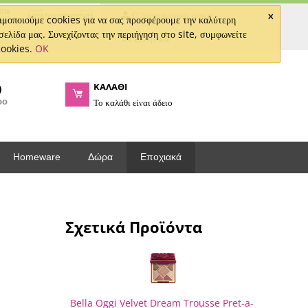
×
Ο Λογαριασμός μου
μοποιούμε cookies για να σας προσφέρουμε την καλύτερη
σελίδα μας. Συνεχίζοντας την περιήγηση στο site, συμφωνείτε
Ελληνικά
cookies.
OK
ΚΑΛΑΘΙ
0
ρο
Το καλάθι είναι άδειο
Homeware
Δώρα
Εποχιακά
Σχετικά Προϊόντα
Bella Oggi Velvet Dream Trousse Pret-a-