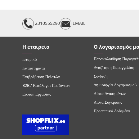
2310555290
EMAIL
Η εταιρεία
Ο λογαριασμός μ
Παρακολούθηση Παραγγελ
Ιστορικό
Αναζήτηση Παραγγελίας
Καταστήματα
Σύνδεση
Επιβράβευση Πελατών
Δημιουργία Λογαριασμού
B2B / Κατάλογοι Προϊόντων
Λίστα Αγαπημένων
Εύρεση Εργασίας
Λίστα Σύγκρισης
Προσωπικά Δεδομένα