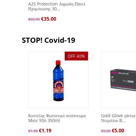
A2S Protection Αφρώδη Πάνελ
Ηχομόνωσης 30...
€
35.00
€
69.99
STOP! Covid-19
OFF 40%
λών
Κοντέλης Φωτιστικό οινόπνευμα
Gold Glove γάντια
Μπλέ 93o 350ml
Νιτριλίου B...
€
1.19
€
5.00
€
1.99
€
9.99