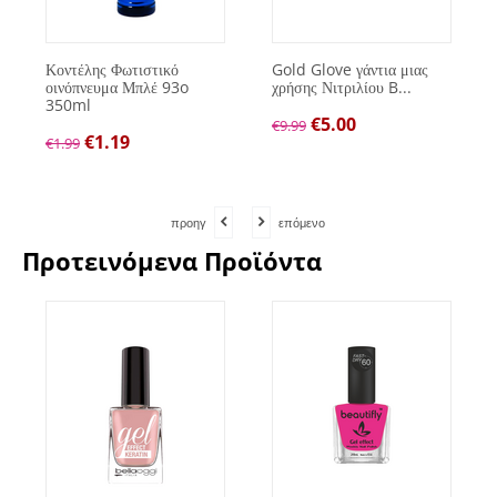
Κοντέλης Φωτιστικό
Gold Glove γάντια μιας
οινόπνευμα Μπλέ 93o
χρήσης Νιτριλίου B...
350ml
€
5.00
€
9.99
€
1.19
€
1.99
προηγ
επόμενο
Προτεινόμενα Προϊόντα