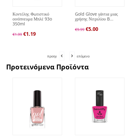
Κοντέλης Φωτιστικό
Gold Glove γάντια μιας
οινόπνευμα Μπλέ 93o
χρήσης Νιτριλίου B...
350ml
€
5.00
€
9.99
€
1.19
€
1.99
προηγ
επόμενο
Προτεινόμενα Προϊόντα