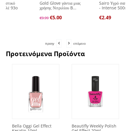
Gold Glove γάντια μιας
Sairo Υγρό σαπούνι χεριών
χρήσης Νιτριλίου B...
- Intense 500ml
€
5.00
€
2.49
€
9.99
προηγ
επόμενο
Προτεινόμενα Προϊόντα
Bella Oggi Gel Effect
Beautifly Weekly Polish
Keratin 10ml
Gel Effect 20ml