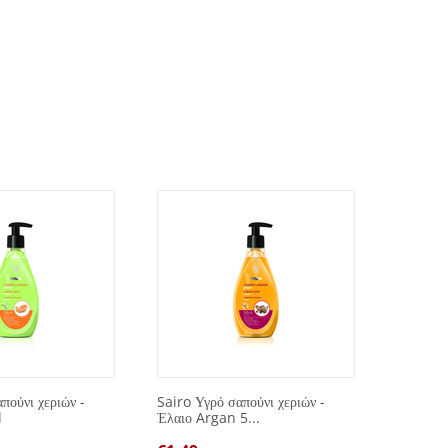
πούνι χεριών -
Sairo Υγρό σαπούνι χεριών -
Spot Re
l
Έλαιο Argan 5...
μπλε 7