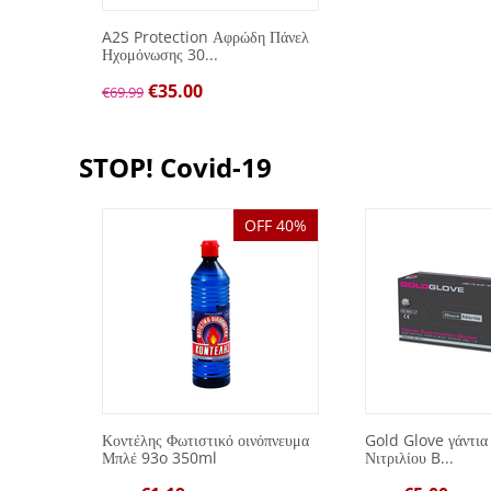
A2S Protection Αφρώδη Πάνελ
Ηχομόνωσης 30...
€
35.00
€
69.99
STOP! Covid-19
OFF 40%
λών
Κοντέλης Φωτιστικό οινόπνευμα
Gold Glove γάντια
Μπλέ 93o 350ml
Νιτριλίου B...