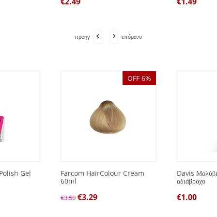
€
2.49
€
1.49
προηγ
επόμενο
OFF 6%
Polish Gel
Farcom HairColour Cream
Davis Μολύβι 
60ml
αδιάβροχο
€
3.29
€
1.00
€
3.50