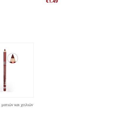
€
1.49
€
1.00
ματιών και χειλιών