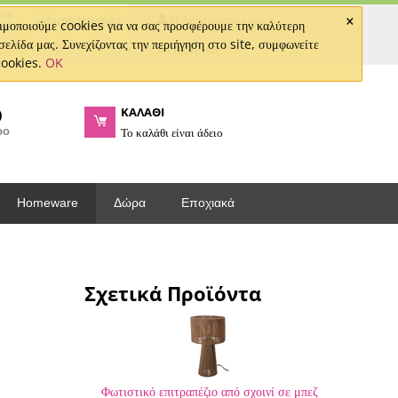
×
Ο Λογαριασμός μου
μοποιούμε cookies για να σας προσφέρουμε την καλύτερη
σελίδα μας. Συνεχίζοντας την περιήγηση στο site, συμφωνείτε
Ελληνικά
cookies.
OK
ΚΑΛΑΘΙ
0
ρο
Το καλάθι είναι άδειο
Homeware
Δώρα
Εποχιακά
Σχετικά Προϊόντα
Φωτιστικό επιτραπέζιο από σχοινί σε μπεζ