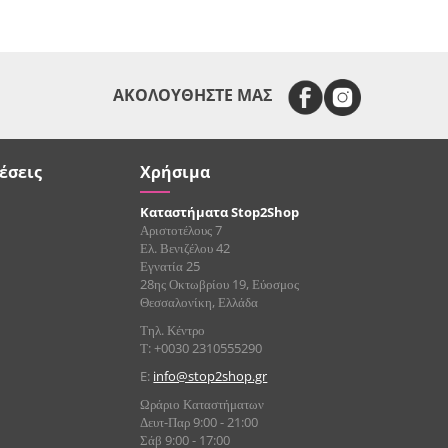
ΑΚΟΛΟΥΘΗΣΤΕ ΜΑΣ
έσεις
Χρήσιμα
Καταστήματα Stop2Shop
Αριστοτέλους 7
Ελ. Βενιζέλου 42
Εγνατία 25
28ης Οκτωβρίου 19, Εύοσμος
Θεσσαλονίκη, Ελλάδα
Τηλ. Κέντρο
Τ: +0030 2310555290
E:
info@stop2shop.gr
Ωράριο Καταστήματων
Δευτ-Παρ 9:00 - 21:00
Σάβ 9:00 - 17:00