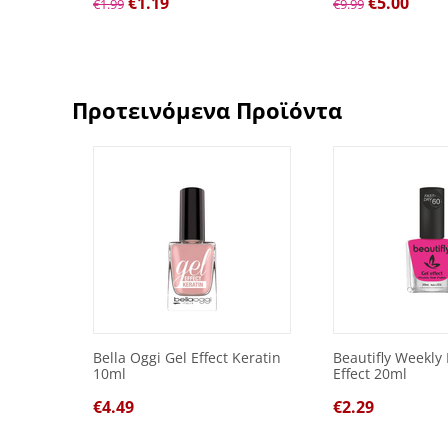
€
1.19
€
5.00
€
1.99
€
9.99
Προτεινόμενα Προϊόντα
Bella Oggi Gel Effect Keratin
Beautifly Weekly 
10ml
Effect 20ml
€
4.49
€
2.29