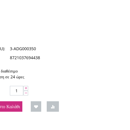
U):
3-ADG000350
8721037694438
διαθέσιμο
ση σε 24 ώρες
+
−
το Καλάθι