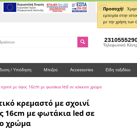
Προσοχή!
Χρησι
εμπειρία στην ιστο
με την χρήση των 
231055529
Τηλεφωνικό Κέντ
δυση / Υπόδηση
Μπιζού
Accessories
Είδη ταξιδίου
 σχοινί με ύψος 16cm με φωτάκια led σε κόκκινο χρώμα
ικό κρεμαστό με σχοινί
ς 16cm με φωτάκια led σε
νο χρώμα