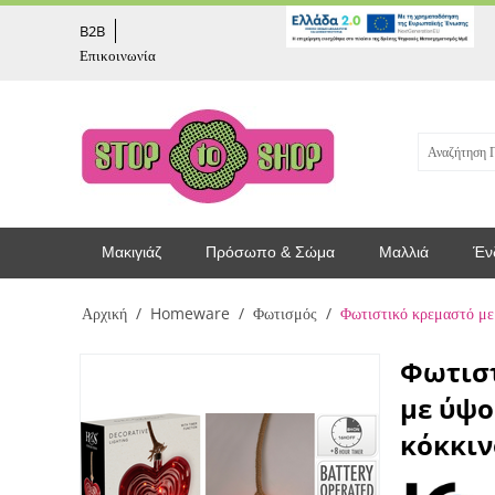
captcha
B2B
Επικοινωνία
Μακιγιάζ
Πρόσωπο & Σώμα
Μαλλιά
Έν
Αρχική
/
Homeware
/
Φωτισμός
/
Φωτιστικό κρεμαστό με
Φωτιστ
με ύψο
κόκκι