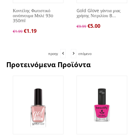
Κοντέλης Φωτιστικό
Gold Glove γάντια μιας
οινόπνευμα Μπλέ 93o
χρήσης Νιτριλίου B...
350ml
€
5.00
€
9.99
€
1.19
€
1.99
προηγ
επόμενο
Προτεινόμενα Προϊόντα