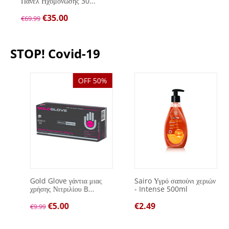
Πάνελ Ηχομόνωσης 30...
€
35.00
€
69.99
STOP! Covid-19
OFF 50%
Gold Glove γάντια μιας
Sairo Υγρό σαπούνι χεριών
χρήσης Νιτριλίου B...
- Intense 500ml
€
5.00
€
2.49
€
9.99