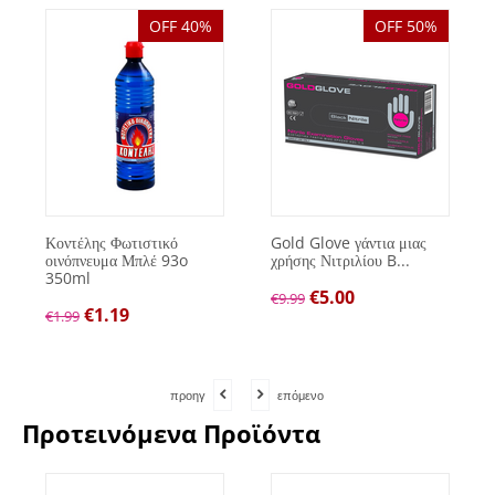
OFF 40%
OFF 50%
Κοντέλης Φωτιστικό
Gold Glove γάντια μιας
οινόπνευμα Μπλέ 93o
χρήσης Νιτριλίου B...
350ml
€
5.00
€
9.99
€
1.19
€
1.99
προηγ
επόμενο
Προτεινόμενα Προϊόντα