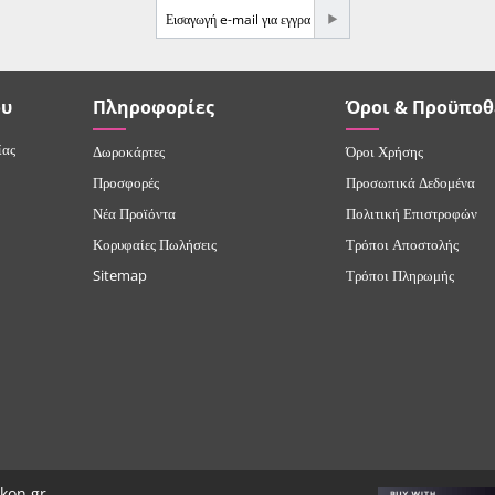
e-mail
ου
Πληροφορίες
Όροι & Προϋποθ
ίας
Δωροκάρτες
Όροι Χρήσης
Προσφορές
Προσωπικά Δεδομένα
Νέα Προϊόντα
Πολιτική Επιστροφών
Κορυφαίες Πωλήσεις
Τρόποι Αποστολής
Sitemap
Τρόποι Πληρωμής
ikon.gr