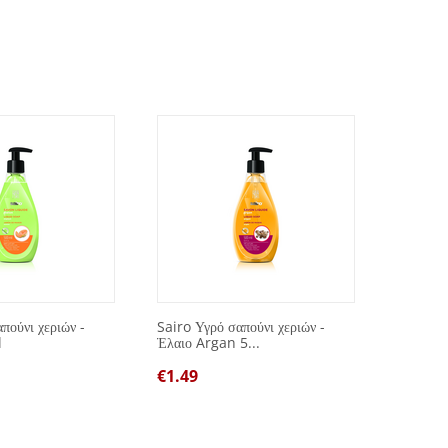
πούνι χεριών -
Sairo Υγρό σαπούνι χεριών -
Spot Re
l
Έλαιο Argan 5...
μπλε 7
€
1.49
€
1.00