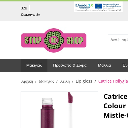
captcha
B2B
Επικοινωνία
Μακιγιάζ
Πρόσωπο & Σώμα
Μαλλιά
Έν
Αρχική
/
Μακιγιάζ
/
Χείλη
/
Lip gloss
/
Catrice Hollygl
Catrice
Colour 
Mistle-