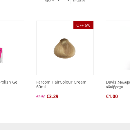
προηγ
επόμενο
OFF 6%
Polish Gel
Farcom HairColour Cream
Davis Μολύβι 
60ml
αδιάβροχο
€
3.29
€
1.00
€
3.50