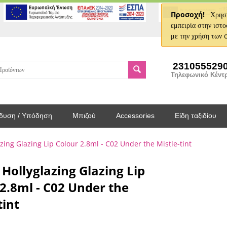
Προσοχή!
Χρησι
εμπειρία στην ιστο
με την χρήση των 
231055529
Τηλεφωνικό Κέντ
δυση / Υπόδηση
Μπιζού
Accessories
Είδη ταξιδίου
azing Glazing Lip Colour 2.8ml - C02 Under the Mistle-tint
 Hollyglazing Glazing Lip
2.8ml - C02 Under the
tint