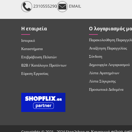
2310555290
EMAIL
Η εταιρεία
Ο λογαριασμός μ
Παρακολούθηση Παραγγελ
Ιστορικό
Αναζήτηση Παραγγελίας
Καταστήματα
Σύνδεση
Επιβράβευση Πελατών
Δημιουργία Λογαριασμού
B2B / Κατάλογοι Προϊόντων
Λίστα Αγαπημένων
Εύρεση Εργασίας
Λίστα Σύγκρισης
Προσωπικά Δεδομένα
Κατασκευή eshop net
Copyrights © 2021 - 2024 Stop2shop.gr.