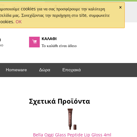
×
Ο Λογαριασμός μου
μοποιούμε cookies για να σας προσφέρουμε την καλύτερη
σελίδα μας. Συνεχίζοντας την περιήγηση στο site, συμφωνείτε
Ελληνικά
cookies.
OK
ΚΑΛΑΘΙ
0
ρο
Το καλάθι είναι άδειο
Homeware
Δώρα
Εποχιακά
Σχετικά Προϊόντα
Bella Oggi Glass Peptide Lip Gloss 4ml