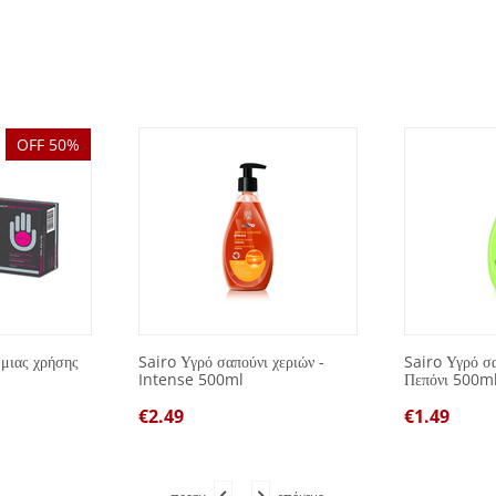
OFF 50%
 μιας χρήσης
Sairo Υγρό σαπούνι χεριών -
Sairo Υγρό σα
Intense 500ml
Πεπόνι 500m
€
2.49
€
1.49