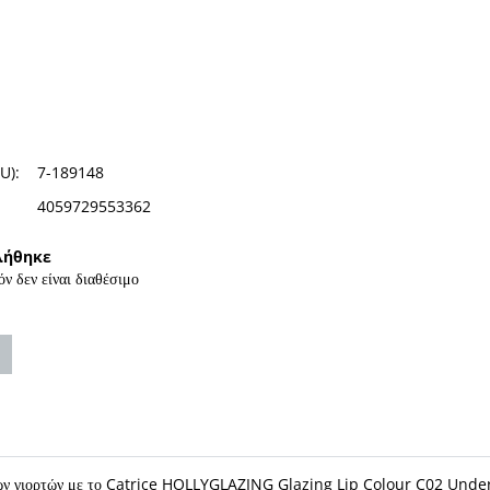
U):
7-189148
4059729553362
λήθηκε
όν δεν είναι διαθέσιμο
δο των γιορτών με το Catrice HOLLYGLAZING Glazing Lip Colour C02 Unde