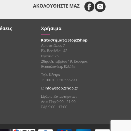
ΑΚΟΛΟΥΘΗΣΤΕ ΜΑΣ
έσεις
Χρήσιμα
Καταστήματα Stop2Shop
Αριστοτέλους 7
Ελ. Βενιζέλου 42
Εγνατία 25
28ης Οκτωβρίου 19, Εύοσμος
Θεσσαλονίκη, Ελλάδα
Τηλ. Κέντρο
Τ: +0030 2310555290
E:
info@stop2shop.gr
Ωράριο Καταστήματων
Δευτ-Παρ 9:00 - 21:00
Σάβ 9:00 - 17:00