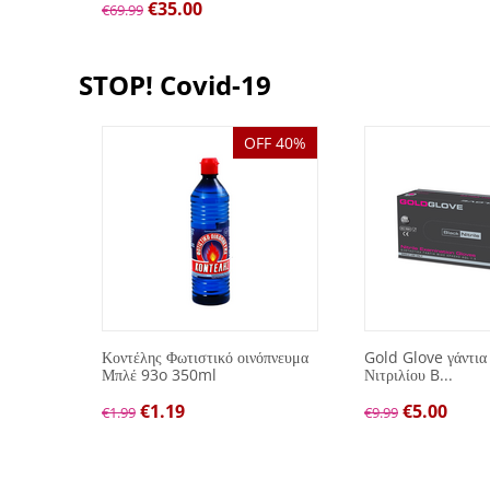
€
35.00
€
69.99
STOP! Covid-19
OFF 40%
λών
Κοντέλης Φωτιστικό οινόπνευμα
Gold Glove γάντια
Μπλέ 93o 350ml
Νιτριλίου B...
€
1.19
€
5.00
€
1.99
€
9.99