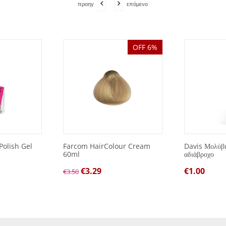
προηγ
επόμενο
OFF 6%
Polish Gel
Farcom HairColour Cream
Davis Μολύβι 
60ml
αδιάβροχο
€
3.29
€
1.00
€
3.50