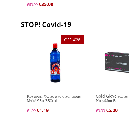
€
35.00
€
69.99
STOP! Covid-19
OFF 40%
λών
Κοντέλης Φωτιστικό οινόπνευμα
Gold Glove γάντια
Μπλέ 93o 350ml
Νιτριλίου B...
€
1.19
€
5.00
€
1.99
€
9.99