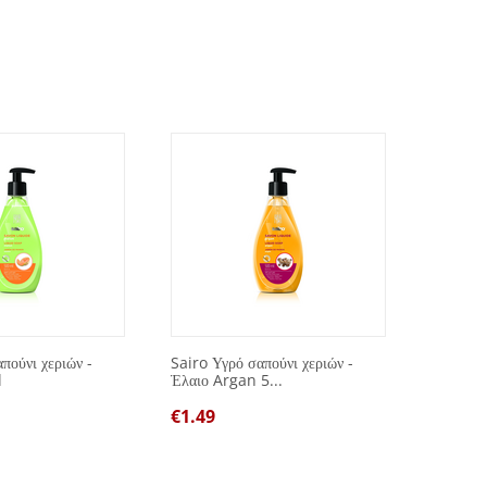
πούνι χεριών -
Sairo Υγρό σαπούνι χεριών -
Spot Re
l
Έλαιο Argan 5...
μπλε 7
€
1.49
€
1.00