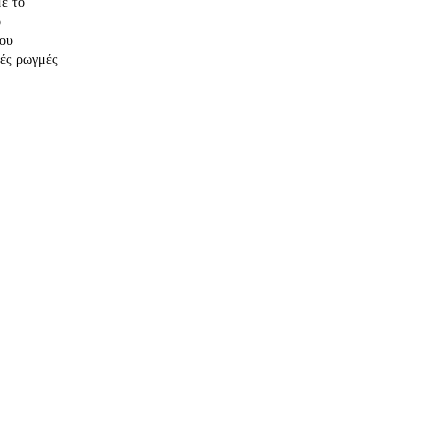
ε το
ο
που
ρές ρωγμές