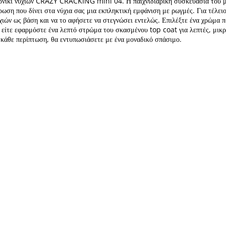
ερνίκι νυχιών CRAZY CRACKING mini 04. Η παιχνιδιάρικη συσκευασία του μ
ρωση που δίνει στα νύχια σας μια εκπληκτική εμφάνιση με ρωγμές. Για τέλει
χιών ως βάση και να το αφήσετε να στεγνώσει εντελώς. Επιλέξτε ένα χρώμα 
, είτε εφαρμόστε ένα λεπτό στρώμα του σκασμένου top coat για λεπτές, μικ
 κάθε περίπτωση, θα εντυπωσιάσετε με ένα μοναδικό σπάσιμο.