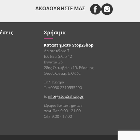
ΑΚΟΛΟΥΘΗΣΤΕ ΜΑΣ
έσεις
Χρήσιμα
Καταστήματα Stop2Shop
Αριστοτέλους 7
Ελ. Βενιζέλου 42
Εγνατία 25
28ης Οκτωβρίου 19, Εύοσμος
Θεσσαλονίκη, Ελλάδα
Τηλ. Κέντρο
Τ: +0030 2310555290
E:
info@stop2shop.gr
Ωράριο Καταστήματων
Δευτ-Παρ 9:00 - 21:00
Σάβ 9:00 - 17:00