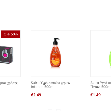
OFF 50%
 μιας χρήσης
Sairo Υγρό σαπούνι χεριών -
Sairo Υγρό σα
Intense 500ml
Πεπόνι 500m
€
2.49
€
1.49