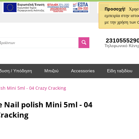
Προσοχή!
Χρησι
εμπειρία στην ιστο
με την χρήση των 
231055529
Τηλεφωνικό Κέντ
δυση / Υπόδηση
Μπιζού
Accessories
Είδη ταξιδίου
ish Mini 5ml - 04 Crazy Cracking
 Nail polish Mini 5ml - 04
Cracking