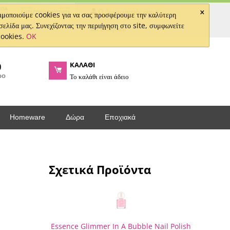
×
Ο Λογαριασμός μου
μοποιούμε cookies για να σας προσφέρουμε την καλύτερη
σελίδα μας. Συνεχίζοντας την περιήγηση στο site, συμφωνείτε
Ελληνικά
cookies.
OK
ΚΑΛΑΘΙ
0
ρο
Το καλάθι είναι άδειο
Homeware
Δώρα
Εποχιακά
Σχετικά Προϊόντα
Essence Glimmer In A Bubble Nail Polish