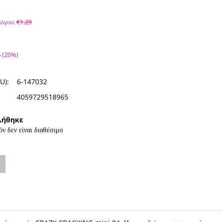
όγου:
€
1.29
6
(
20
%)
U):
6-147032
4059729518965
λήθηκε
όν δεν είναι διαθέσιμο