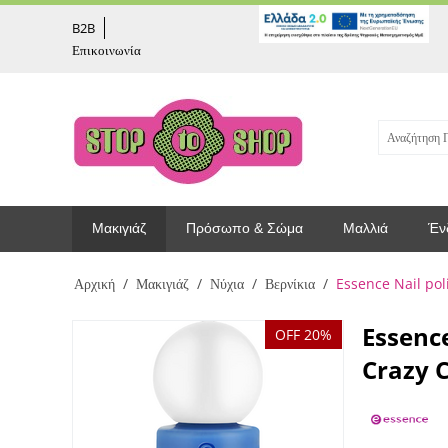
captcha
B2B
Επικοινωνία
Μακιγιάζ
Πρόσωπο & Σώμα
Μαλλιά
Έν
Αρχική
/
Μακιγιάζ
/
Νύχια
/
Βερνίκια
/
Essence Nail pol
Essence
OFF 20%
Crazy 