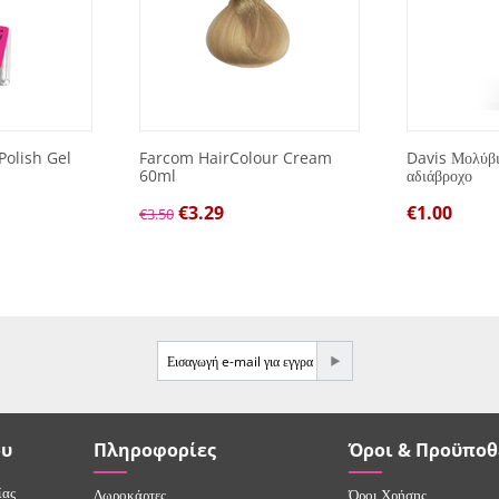
Polish Gel
Farcom HairColour Cream
Davis Μολύβι 
60ml
αδιάβροχο
€
3.29
€
1.00
€
3.50
e-mail
ου
Πληροφορίες
Όροι & Προϋποθ
ίας
Δωροκάρτες
Όροι Χρήσης