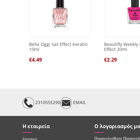
Bella Oggi Gel Effect Keratin
Beautifly Weekly 
10ml
Effect 20ml
€
4.49
€
2.29
2310555290
EMAIL
Η εταιρεία
Ο λογαριασμός μ
Παρακολούθηση Παραγγελ
Ιστορικό