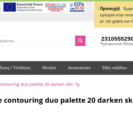
Προσοχή!
Χρησι
εμπειρία στην ιστο
με την χρήση των 
231055529
Τηλεφωνικό Κέντ
δυση / Υπόδηση
Μπιζού
Accessories
Είδη ταξιδίου
ontouring duo palette 20 darken skin 7g
e contouring duo palette 20 darken sk