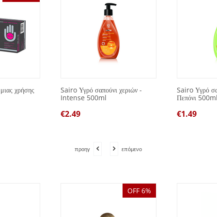
 μιας χρήσης
Sairo Υγρό σαπούνι χεριών -
Sairo Υγρό σα
Intense 500ml
Πεπόνι 500m
€
2.49
€
1.49
προηγ
επόμενο
OFF 6%