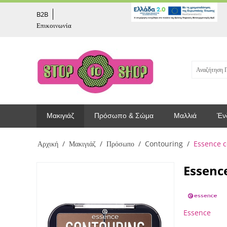
captcha
B2B
Επικοινωνία
Μακιγιάζ
Πρόσωπο & Σώμα
Μαλλιά
Έν
Αρχική
/
Μακιγιάζ
/
Πρόσωπο
/
Contouring
/
Essence c
Essenc
Essence