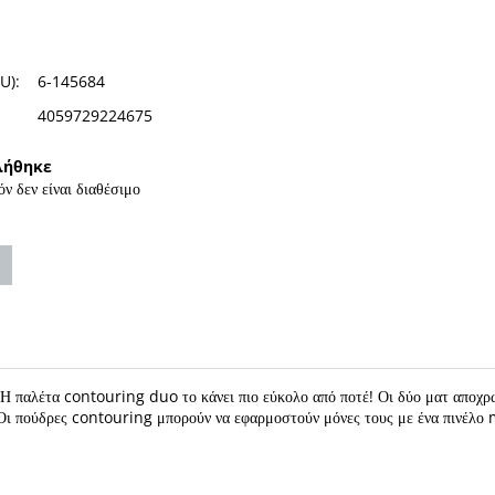
U):
6-145684
4059729224675
λήθηκε
όν δεν είναι διαθέσιμο
 Η παλέτα contouring duo το κάνει πιο εύκολο από ποτέ! Οι δύο ματ αποχρώ
 Οι πούδρες contouring μπορούν να εφαρμοστούν μόνες τους με ένα πινέλο