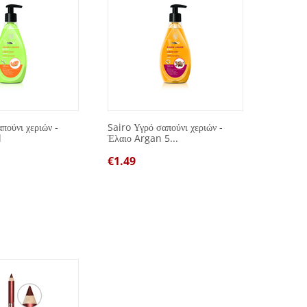
πούνι χεριών -
Sairo Υγρό σαπούνι χεριών -
Spot Re
l
Έλαιο Argan 5...
μπλε 7
€
1.49
€
1.00