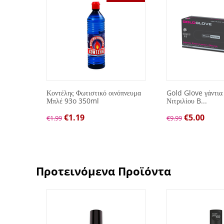
λών
Κοντέλης Φωτιστικό οινόπνευμα
Gold Glove γάντια
Μπλέ 93o 350ml
Νιτριλίου B...
€
1.19
€
5.00
€
1.99
€
9.99
Προτεινόμενα Προϊόντα