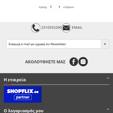
προηγ
επόμενο
2310555290
EMAIL
e-mail
ΑΚΟΛΟΥΘΗΣΤΕ ΜΑΣ
Η εταιρεία
Ο λογαριασμός μου