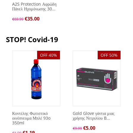
A2S Protection Αφρώδη
Πάνελ Ηχομόνωσης 30...
€
35.00
€
69.99
STOP! Covid-19
OFF 40%
OFF 50%
Κοντέλης Φωτιστικό
Gold Glove γάντια μιας
οινόπνευμα Μπλέ 93o
χρήσης Νιτριλίου B...
350ml
€
5.00
€
9.99
€
1.19