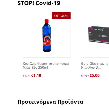
STOP! Covid-19
OFF 40%
λών
Κοντέλης Φωτιστικό οινόπνευμα
Gold Glove γάντια
Μπλέ 93o 350ml
Νιτριλίου B...
€
1.19
€
5.00
€
1.99
€
9.99
Προτεινόμενα Προϊόντα