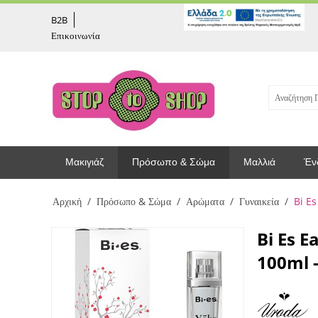
captcha
B2B
Επικοινωνία
Μακιγιάζ
Πρόσωπο & Σώμα
Μαλλιά
Έν
Αρχική
/
Πρόσωπο & Σώμα
/
Αρώματα
/
Γυναικεία
/
Bi E
Bi Es 
100ml 