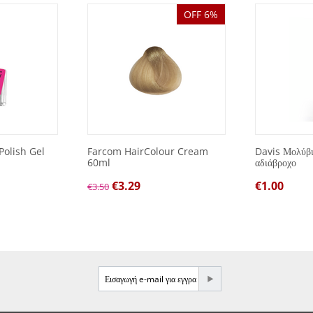
OFF 6%
Polish Gel
Farcom HairColour Cream
Davis Μολύβι 
60ml
αδιάβροχο
€
3.29
€
1.00
€
3.50
e-mail