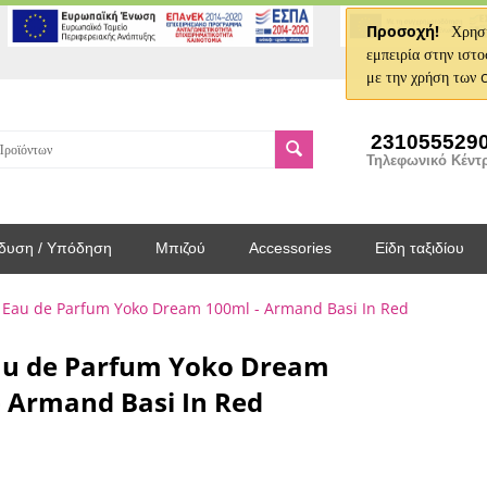
Προσοχή!
Χρησι
εμπειρία στην ιστο
με την χρήση των 
231055529
Τηλεφωνικό Κέντ
δυση / Υπόδηση
Μπιζού
Accessories
Είδη ταξιδίου
s Eau de Parfum Yoko Dream 100ml - Armand Basi In Red
Eau de Parfum Yoko Dream
- Armand Basi In Red