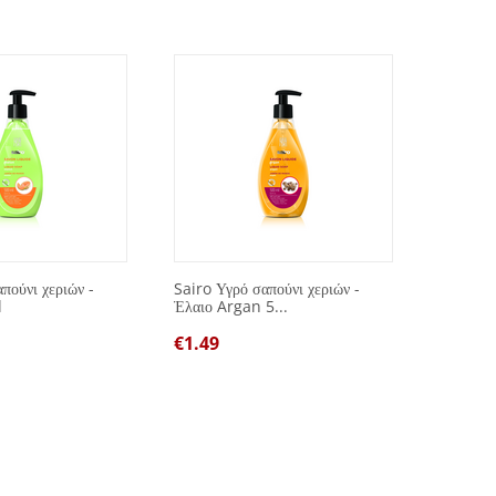
πούνι χεριών -
Sairo Υγρό σαπούνι χεριών -
Spot Re
l
Έλαιο Argan 5...
μπλε 7
€
1.49
€
1.00