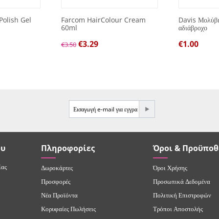
Polish Gel
Farcom HairColour Cream
Davis Μολύβι 
60ml
αδιάβροχο
€
3.29
€
1.00
€
3.50
e-mail
ου
Πληροφορίες
Όροι & Προϋποθ
ίας
Δωροκάρτες
Όροι Χρήσης
Προσφορές
Προσωπικά Δεδομένα
Νέα Προϊόντα
Πολιτική Επιστροφών
Κορυφαίες Πωλήσεις
Τρόποι Αποστολής