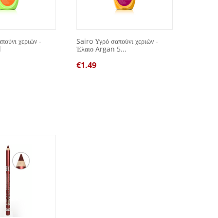
πούνι χεριών -
Sairo Υγρό σαπούνι χεριών -
Spot Re
l
Έλαιο Argan 5...
μπλε 7
€
1.49
€
1.00