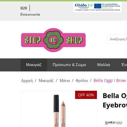
captcha
B2B
Επικοινωνία
Μακιγιάζ
Πρόσωπο & Σώμα
Μαλλιά
Έν
Αρχική
/
Μακιγιάζ
/
Μάτια
/
Φρύδια
/
Bella Oggi I Brow
Bella 
OFF 40%
Eyebro