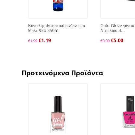
λών
Κοντέλης Φωτιστικό οινόπνευμα
Gold Glove γάντια
Μπλέ 93o 350ml
Νιτριλίου B...
€
1.19
€
5.00
€
1.99
€
9.99
Προτεινόμενα Προϊόντα