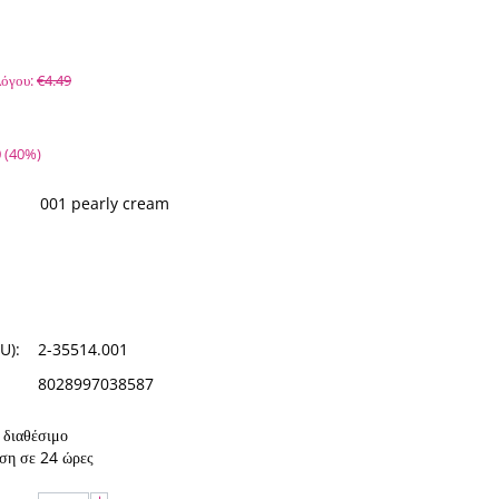
όγου:
€
4.49
0
(
40
%)
001 pearly cream
U):
2-35514.001
8028997038587
διαθέσιμο
ση σε 24 ώρες