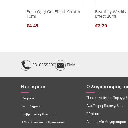
Bella Oggi Gel Effect Keratin
Beautifly Weekly 
10ml
Effect 20ml
€
4.49
€
2.29
2310555290
EMAIL
Η εταιρεία
Ο λογαριασμός μ
Παρακολούθηση Παραγγελ
Ιστορικό
Αναζήτηση Παραγγελίας
Καταστήματα
Σύνδεση
Επιβράβευση Πελατών
Δημιουργία Λογαριασμού
B2B / Κατάλογοι Προϊόντων