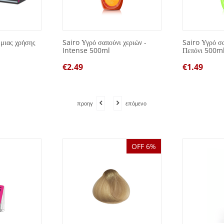
 μιας χρήσης
Sairo Υγρό σαπούνι χεριών -
Sairo Υγρό σα
Intense 500ml
Πεπόνι 500m
€
2.49
€
1.49
προηγ
επόμενο
OFF 6%