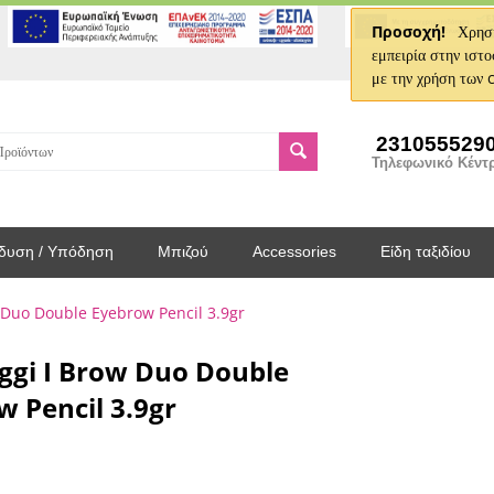
Προσοχή!
Χρησι
εμπειρία στην ιστο
με την χρήση των 
231055529
Τηλεφωνικό Κέντ
δυση / Υπόδηση
Μπιζού
Accessories
Είδη ταξιδίου
 Duo Double Eyebrow Pencil 3.9gr
Oggi I Brow Duo Double
w Pencil 3.9gr