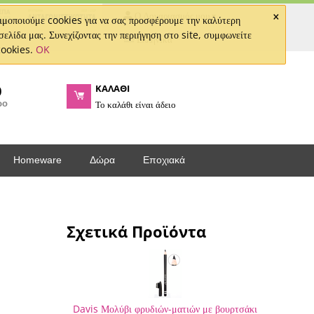
×
Ο Λογαριασμός μου
μοποιούμε cookies για να σας προσφέρουμε την καλύτερη
σελίδα μας. Συνεχίζοντας την περιήγηση στο site, συμφωνείτε
Ελληνικά
cookies.
OK
ΚΑΛΑΘΙ
0
ρο
Το καλάθι είναι άδειο
Homeware
Δώρα
Εποχιακά
Σχετικά Προϊόντα
Davis Μολύβι φρυδιών-ματιών με βουρτσάκι