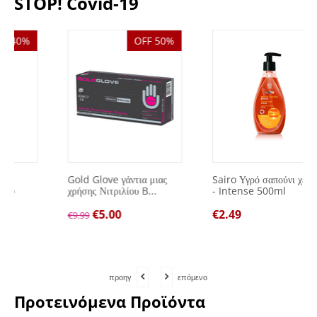
STOP! Covid-19
OFF 50%
Gold Glove γάντια μιας
Sairo Υγρό σαπούνι χεριών
χρήσης Νιτριλίου B...
- Intense 500ml
€
5.00
€
2.49
€
9.99
προηγ
επόμενο
Προτεινόμενα Προϊόντα